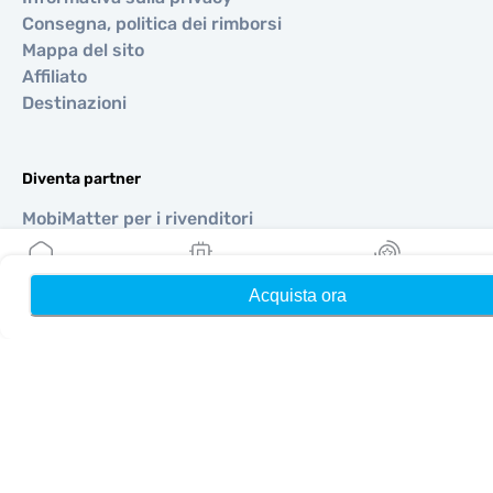
Consegna, politica dei rimborsi
Mappa del sito
Affiliato
Destinazioni
Diventa partner
MobiMatter per i rivenditori
MobiMatter per le aziende
MobiMatter per gli affiliati
Acquista ora
Home
Le mie eSIM
Ricompense
Regioni
eSIM per Europa
eSIM per Asia
eSIM per Americhe
eSIM per Medio Oriente
eSIM per Oceania