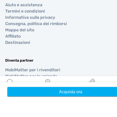
Aiuto e assistenza
Termini e condizioni
Informativa sulla privacy
Consegna, politica dei rimborsi
Mappa del sito
Affiliato
Destinazioni
Diventa partner
MobiMatter per i rivenditori
MobiMatter per le aziende
MobiMatter per gli affiliati
Acquista ora
Home
Le mie eSIM
Ricompense
Regioni
eSIM per Europa
eSIM per Asia