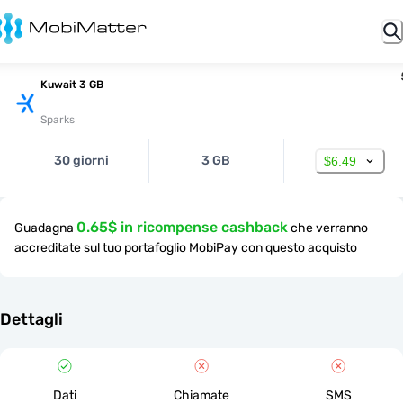
Kuwait 3 GB
Sparks
30 giorni
3 GB
$6.49
0.65$ in ricompense cashback
Guadagna
che verranno
accreditate sul tuo portafoglio MobiPay con questo acquisto
Dettagli
Dati
Chiamate
SMS