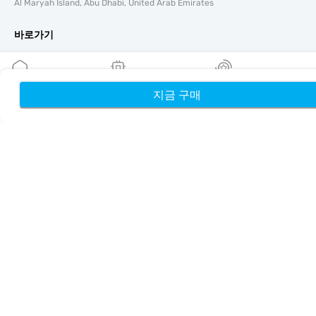
Al Maryah Island, Abu Dhabi, United Arab Emirates
바로가기
블로그
가이드
회사 소개
지금 구매
홈
내 eSIM
리워드
eSIM 지원
이용약관
개인정보 처리방침
배송 및 환불 정책
사이트맵
제휴
여행지
파트너 되기
리셀러를 위한 MobiMatter
비즈니스를 위한 MobiMatter