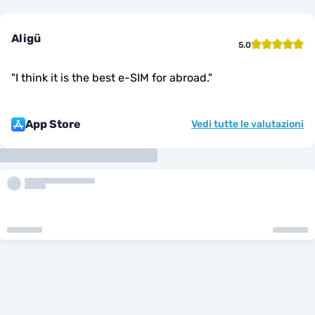
Aligü
5.0
"
I think it is the best e-SIM for abroad.
"
App Store
Vedi tutte le valutazioni