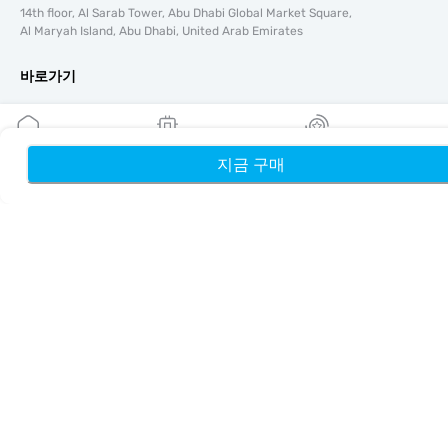
14th floor, Al Sarab Tower, Abu Dhabi Global Market Square,
Al Maryah Island, Abu Dhabi, United Arab Emirates
바로가기
블로그
가이드
회사 소개
지금 구매
홈
내 eSIM
리워드
eSIM 지원
이용약관
개인정보 처리방침
배송 및 환불 정책
사이트맵
제휴
여행지
파트너 되기
리셀러를 위한 MobiMatter