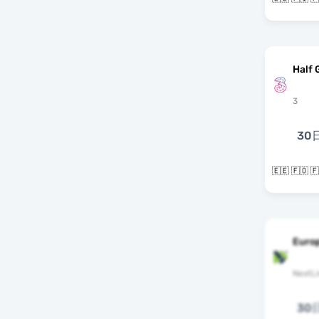
Half 
3
30
🇪🇪 🇫🇴
Euro
NextLi
30