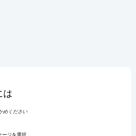
には
かめください
ケージを選択