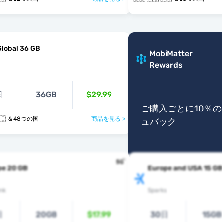
Global 36 GB
MobiMatter
Rewards
日
36GB
$29.99
ご購入ごとに10％
 🇫🇮 ＆48つの国
商品を見る >
ュバック
pe 20 GB
Europe and USA 15 G
nk
Sparks
日
20GB
$17.99
30日
15GB