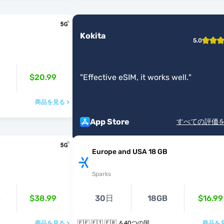
Kokita
5.0
B
$20.99
"
Effective eSIM, it works well.
"
商品を見る >
App Store
すべての評価
Europe and USA 18 GB
Sparks
B
$38.99
30日
18GB
$16.99
商品を見る >
🇪🇪 🇫🇮 🇫🇷 ＆40つの国
商品を見