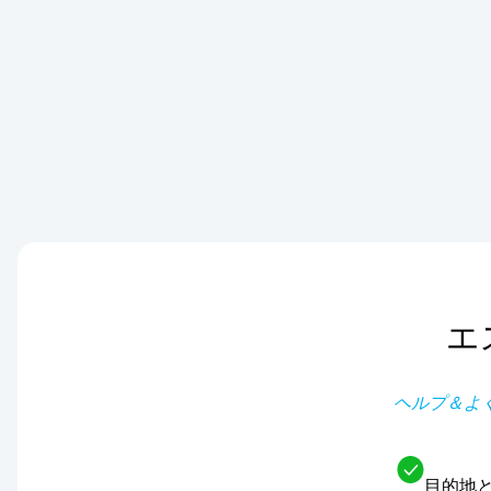
エ
ヘルプ＆よ
目的地と