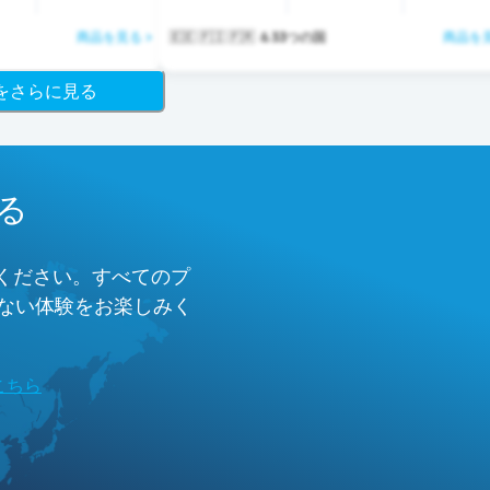
商品を見る >
🇪🇪 🇫🇮 🇫🇷 ＆33つの国
商品を見
ジをさらに見る
る
みください。すべてのプ
のない体験をお楽しみく
こちら