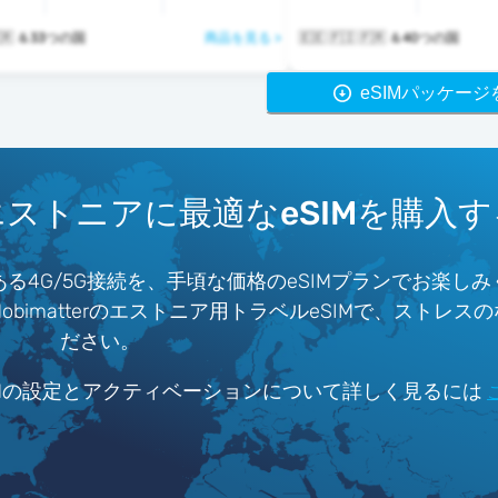
 🇫🇷 ＆33つの国
商品を見る >
🇪🇪 🇫🇮 🇫🇷 ＆40つの国
eSIMパッケー
エストニアに最適なeSIMを購入す
4G/5G接続を、手頃な価格のeSIMプランでお楽し
imatterのエストニア用トラベルeSIMで、ストレス
ださい。
IMの設定とアクティベーションについて詳しく見るには