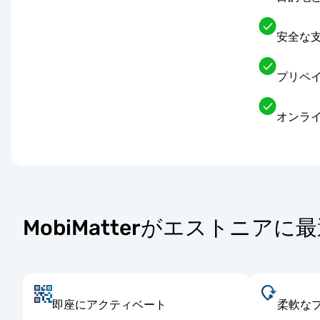
安全な
プリペイ
オンライ
MobiMatterがエストニアに
即座にアクティベート
柔軟な