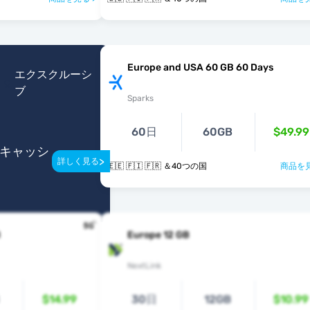
Europe and USA 60 GB 60 Days
エクスクルーシ
ブ
Sparks
60日
60GB
$49.99
のキャッシ
>
詳しく見る
🇪🇪 🇫🇮 🇫🇷 ＆40つの国
商品を見
B
Europe 12 GB
NextLink
$14.99
30日
12GB
$10.99