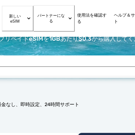
使用法を確認す
ヘルプ＆サ
パートナーにな
新しい
る
eSIM
る
ト
リペイドeSIMを1GBあたり$0.3から購入して
料金なし、即時設定、24時間サポート