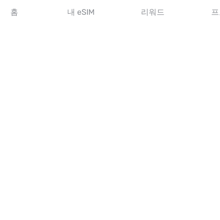
아시아 eSIM
홈
내 eSIM
리워드
프
아메리카 eSIM
중동 eSIM
오세아니아 eSIM
아프리카 eSIM
국가
미국 eSIM
일본 eSIM
캐나다 eSIM
스페인 eSIM
이탈리아 eSIM
영국 eSIM
아랍에미리트 eSIM
싱가포르 eSIM
튀르키예 eSIM