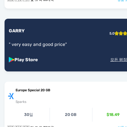
GARRY
5.0
"
very easy and good price
"
Play Store
모든 평점
Europe Special 20 GB
Sparks
30일
20 GB
$18.49