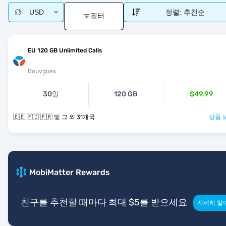
USD
정렬:
추천순
필터
EU 120 GB Unlimited Calls
Bouygues
30일
120 GB
$49.99
🇪🇪 🇫🇮 🇫🇷 및 그 외 31개국
상품 
MobiMatter Rewards
친구를 추천할 때마다 최대 $5를 받으세요
자세히 알