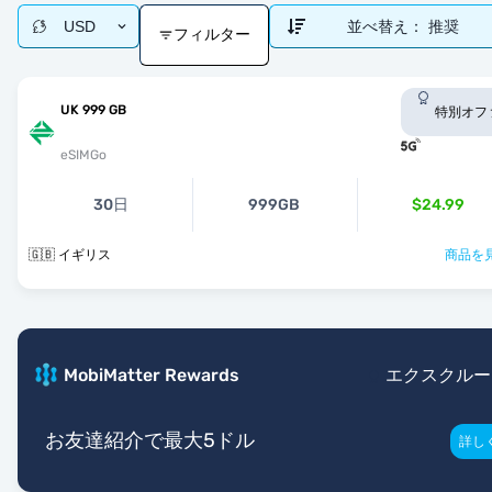
USD
並べ替え：
推奨
フィルター
UK 999 GB
特別オフ
eSIMGo
30日
999GB
$24.99
🇬🇧 イギリス
商品を見
MobiMatter Rewards
エクスクルー
お友達紹介で最大5ドル
詳し