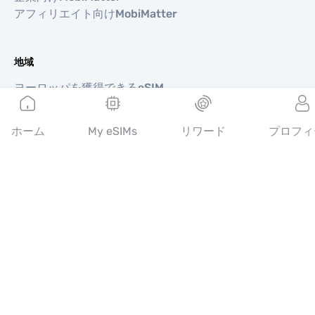
アフィリエイト向けMobiMatter
地域
ヨーロッパを獲得できるeSIM
アジアを獲得できるeSIM
北南米を獲得できるeSIM
ホーム
My eSIMs
リワード
プロフィ
中東を獲得できるeSIM
オセアニアを獲得できるeSIM
アフリカを獲得できるeSIM
国
米国を獲得できるeSIM
日本を獲得できるeSIM
カナダを獲得できるeSIM
スペインを獲得できるeSIM
イタリアを獲得できるeSIM