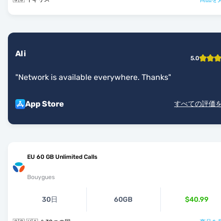
Ali
5.0
"
Network is available everywhere. Thanks
"
App Store
すべての評価
EU 60 GB Unlimited Calls
Bouygues
30日
60GB
$40.99