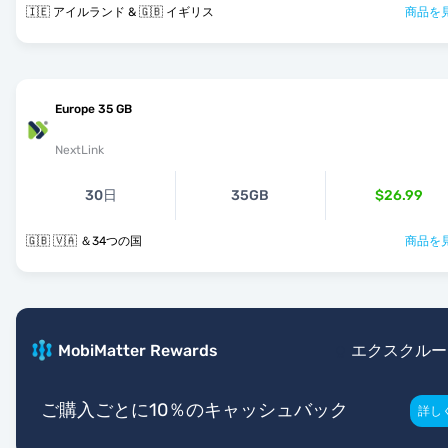
🇮🇪 アイルランド & 🇬🇧 イギリス
商品を見
Europe 35 GB
NextLink
30日
35GB
$26.99
🇬🇧 🇻🇦 ＆34つの国
商品を見
MobiMatter Rewards
エクスクルー
ご購入ごとに10％のキャッシュバック
詳し