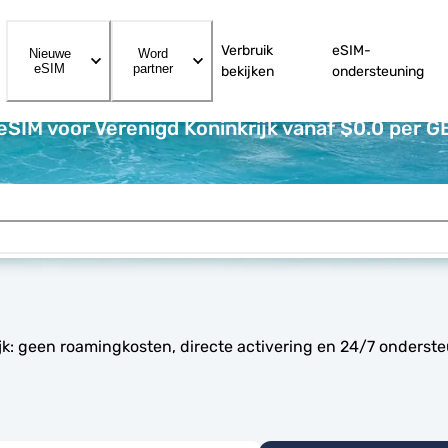
Verbruik
eSIM-
Nieuwe
Word
eSIM
partner
bekijken
ondersteuning
eSIM voor Verenigd Koninkrijk vanaf $0.0 per G
jk: geen roamingkosten, directe activering en 24/7 onderst