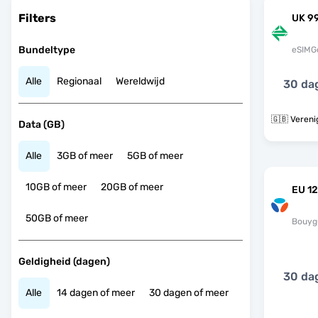
Filters
UK 9
Bundeltype
eSIMG
Alle
Regionaal
Wereldwijd
30 da
🇬🇧 Vereni
Data (GB)
Alle
3GB of meer
5GB of meer
10GB of meer
20GB of meer
EU 12
50GB of meer
Bouyg
Geldigheid (dagen)
30 da
Alle
14 dagen of meer
30 dagen of meer