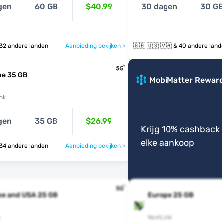
gen
60 GB
$40.99
30 dagen
30 G
 🇻🇦 & 32 andere landen
Aanbieding bekijken >
🇬🇧 🇺🇸 🇻🇦 & 40 andere la
pe 35 GB
MobiMatter Rewar
nk
gen
35 GB
$26.99
Krijg 10% cashback 
elke aankoop
 🇻🇦 & 34 andere landen
Aanbieding bekijken >
pe and USA 25 GB
Europe 25 GB
s
NextLink