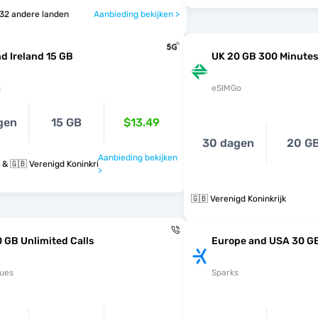
 🇻🇦 & 32 andere landen
Aanbieding bekijken >
d Ireland 15 GB
UK 20 GB 300 Minutes
s
eSIMGo
gen
15 GB
$13.49
30 dagen
20 G
Aanbieding bekijken
 & 🇬🇧 Verenigd Koninkrijk
>
🇬🇧 Verenigd Koninkrijk
 GB Unlimited Calls
Europe and USA 30 G
ues
Sparks