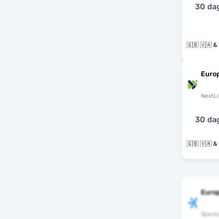
30 da
🇬
Euro
NextLi
30 da
🇬
Euro
Spark