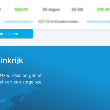
B
$20.99
30 dagen
20 GB
$18.49
Aanbieding bekijken >
🇬🇧 🇻🇦 & 33 andere landen
Aanbieding bekij
dels tonen
inkrijk
IM-bundels en geniet
iet van een zorgeloze
ier