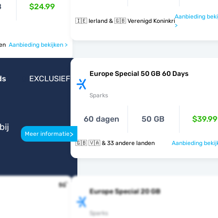
B
$24.99
Aanbieding beki
🇮🇪 Ierland & 🇬🇧 Verenigd Koninkrijk
>
nden
Aanbieding bekijken >
Europe Special 50 GB 60 Days
ds
EXCLUSIEF
Sparks
60 dagen
50 GB
$39.99
bij
>
Meer informatie
🇬🇧 🇻🇦 & 33 andere landen
Aanbieding bekij
Europe Special 20 GB
Sparks