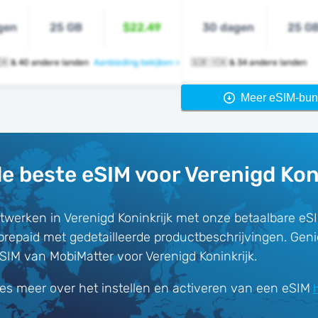
gen
25 GB
$22.49
30 dagen
25 G
🇬🇧 🇺🇸 🇻🇦 & 40 andere landen
Aanbieding bekijken >
🇬🇧 🇻🇦 & 34 andere landen
Meer eSIM-bun
e beste eSIM voor Verenigd Kon
werken in Verenigd Koninkrijk met onze betaalbare eS
prepaid met gedetailleerde productbeschrijvingen. Gen
SIM van MobiMatter voor Verenigd Koninkrijk.
es meer over het instellen en activeren van een eSIM
h