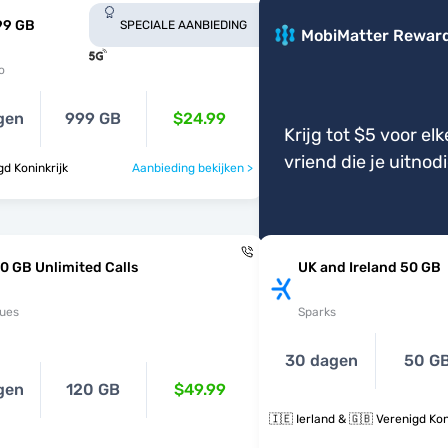
99 GB
SPECIALE AANBIEDING
MobiMatter Rewar
o
gen
999 GB
$24.99
Krijg tot $5 voor elk
vriend die je uitnod
gd Koninkrijk
Aanbieding bekijken >
0 GB Unlimited Calls
UK and Ireland 50 GB
ues
Sparks
30 dagen
50 G
gen
120 GB
$49.99
🇮🇪 Ierland & 🇬🇧 Verenigd Kon