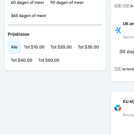
60 dagen of meer
90 dagen of meer
🇬
365 dagen of meer
UK an
Prijsklasse
Spark
Alle
Tot $10.00
Tot $20.00
Tot $30.00
30 da
Tot $40.00
Tot $50.00
🇮🇪 Ierland
EU 60
Bouyg