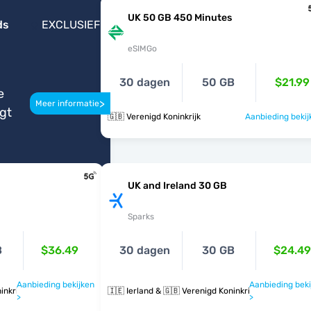
UK 50 GB 450 Minutes
ds
EXCLUSIEF
eSIMGo
30 dagen
50 GB
$21.99
e
>
Meer informatie
igt
🇬🇧 Verenigd Koninkrijk
Aanbieding bekij
UK and Ireland 30 GB
Sparks
B
$36.49
30 dagen
30 GB
$24.49
Aanbieding bekijken
Aanbieding beki
inkrijk
🇮🇪 Ierland & 🇬🇧 Verenigd Koninkrijk
>
>