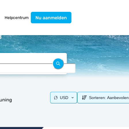
Nu aanmelden
Helpcentrum
B
USD
Sorteren:
Aanbevolen
euning