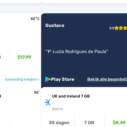
Gustavo
5.0
"
🚥 Luzia Rodrigues de Paula
"
B
$17.99
Play Store
Bekijk alle beoordel
Aanbieding bekijken >
B
UK and Ireland 7 GB
Sparks
30 dagen
7 GB
$8.49