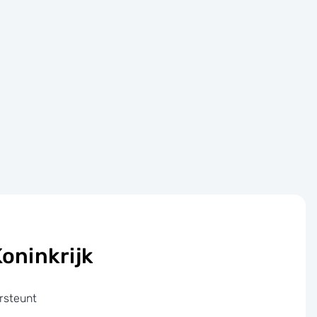
oninkrijk
rsteunt