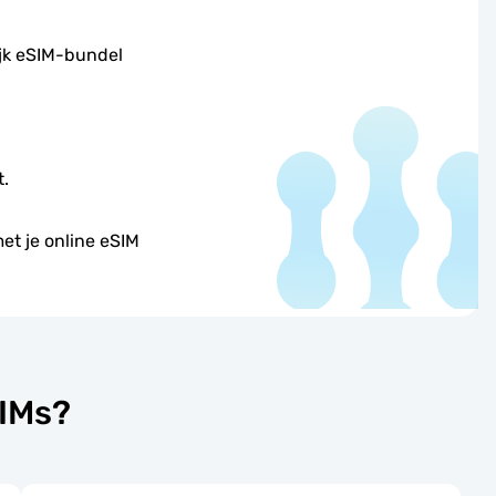
ijk eSIM-bundel
t.
et je online eSIM
SIMs?