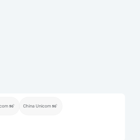
ecom
China Unicom