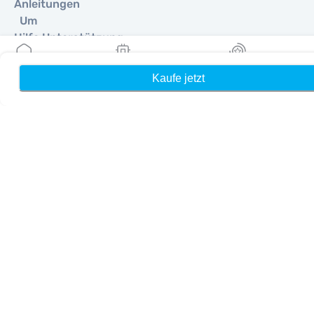
Anleitungen
Um
Hilfe Unterstützung
Terms & amp; Bedingungen
Datenschutzrichtlinie
Kaufe jetzt
Heim
Meine eSIMs
Belohnung
Lieferung, Rückerstattungsrichtlinie
Seitenverzeichnis
Affiliate
Reiseziele
Ein Partner werden
MobiMatter für Wiederverkäufer
MobiMatter für Unternehmen
MobiMatter für Affiliates
Regionen