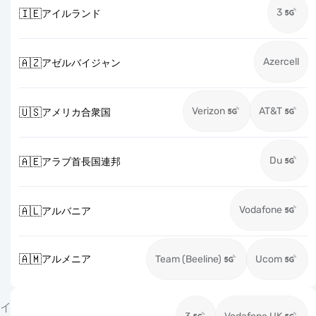
3
🇮🇪
アイルランド
Azercell
🇦🇿
アゼルバイジャン
Verizon
AT&T
🇺🇸
アメリカ合衆国
Du
🇦🇪
アラブ首長国連邦
Vodafone
🇦🇱
アルバニア
🇦🇲
アルメニア
Team (Beeline)
Ucom
イ