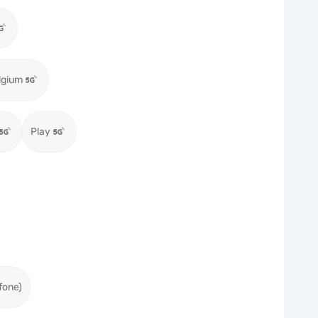
lgium
Play
fone)