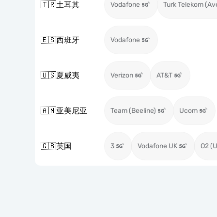
🇹🇷
土耳其
Vodafone
Turk Telekom (Av
🇪🇸
西班牙
Vodafone
🇺🇸
夏威夷
Verizon
AT&T
🇦🇲
亚美尼亚
Team (Beeline)
Ucom
🇬🇧
英国
3
Vodafone UK
O2 (