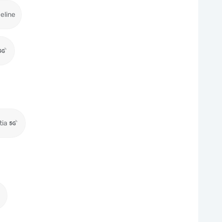
eeline
tia