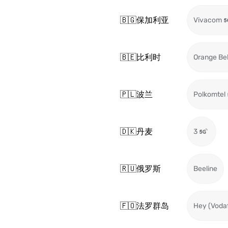
🇧🇬
保加利亚
Vivacom
🇧🇪
比利时
Orange Be
🇵🇱
波兰
Polkomtel
🇩🇰
丹麦
3
🇷🇺
俄罗斯
Beeline
🇫🇴
法罗群岛
Hey (Voda