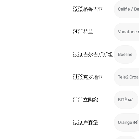
🇬🇪
格鲁吉亚
Cellfie / B
🇳🇱
荷兰
Vodafone
🇰🇬
吉尔吉斯斯坦
Beeline
🇭🇷
克罗地亚
Tele2 Croa
🇱🇹
立陶宛
BITĖ
🇱🇺
卢森堡
Orange