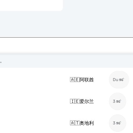
络。
🇦🇪
阿联酋
Du
🇮🇪
爱尔兰
3
🇦🇹
奥地利
3