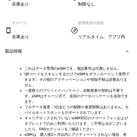
在庫あり
制限なし
チャージ
使用状況の追跡
在庫あり
リアルタイム、アプリ内
製品情報
これはデータ専用のeSIMです。電話番号は付属しません。
QRコードをスキャンするだけでeSIMをダウンロードして使用で
きます。その他のアクティベーションや登録手順は必要ありま
せん。
一度限りのプリペイドパッケージ。自動更新や契約は不要で
す。eSIMはチャージ式で、追加のデータパッケージを追加でき
ます。
フルデータ速度 - 1日あたりの制限や速度制限はありません。モ
バイルホットスポットもサポートされています。
キャリアロックされていないeSIM対応のスマートフォンおよび
タブレットでのみご利用いただけます。ご不明な点がございま
したら、FAQセクションをご確認ください。
eSIMは、購入後2ヶ月以内にアクティベートされない場合、有