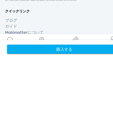
クイックリンク
ブログ
ガイド
Mobimatterについて
ヘルプ＆サポート
利用規約
購入する
ホーム
My eSIMs
リワード
プロフ
プライバシーポリシー
配送・返金ポリシー
サイトマップ
アフィリエイト
旅行先
パートナーになる
リセラー向けMobiMatter
企業向けMobiMatter