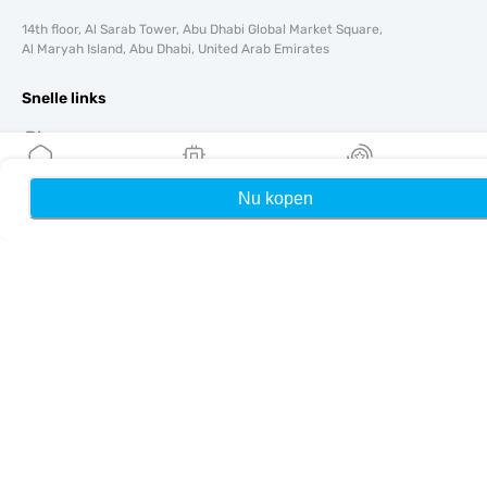
14th floor, Al Sarab Tower, Abu Dhabi Global Market Square,
Al Maryah Island, Abu Dhabi, United Arab Emirates
Snelle links
Blog
Handleidingen
Over ons
Nu kopen
Home
Mijn eSIMs
Rewards
eSIM-ondersteuning
Algemene voorwaarden
Privacybeleid
Levering- en retourbeleid
Sitemap
Affiliate
Bestemmingen
Word partner
MobiMatter voor resellers