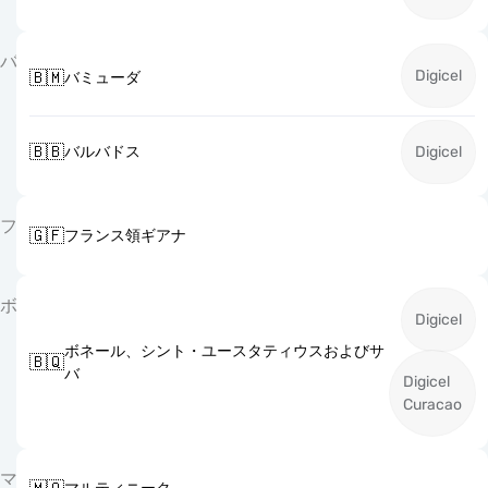
バ
Digicel
🇧🇲
バミューダ
🇧🇧
バルバドス
Digicel
フ
🇬🇫
フランス領ギアナ
ボ
Digicel
ボネール、シント・ユースタティウスおよびサ
🇧🇶
バ
Digicel
Curacao
マ