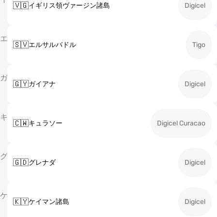
🇻🇬
イギリス領ヴァージン諸島
Digicel
エ
🇸🇻
エルサルバドル
Tigo
ガ
🇬🇾
ガイアナ
Digicel
キ
🇨🇼
キュラソー
Digicel Curacao
グ
🇬🇩
グレナダ
Digicel
ケ
🇰🇾
ケイマン諸島
Digicel