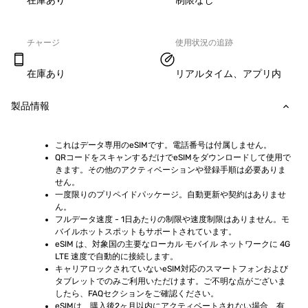
在庫あり
制限なし
チャージ
使用状況の追跡
在庫あり
リアルタイム、アプリ内
製品情報
これはデータ専用のeSIMです。電話番号は付属しません。
QRコードをスキャンするだけでeSIMをダウンロードして使用で
きます。その他のアクティベーションや登録手順は必要ありま
せん。
一度限りのプリペイドパッケージ。自動更新や契約はありませ
ん。
フルデータ速度 - 1日あたりの制限や速度制限はありません。モ
バイルホットスポットもサポートされています。
eSIM は、対象国の主要なローカル モバイル ネットワークに 4G 
LTE 速度で自動的に接続します。
キャリアロックされていないeSIM対応のスマートフォンおよび
タブレットでのみご利用いただけます。ご不明な点がございま
したら、FAQセクションをご確認ください。
eSIMは、購入後2ヶ月以内にアクティベートされない場合、有