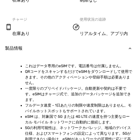
在庫あり
制限なし
チャージ
使用状況の追跡
在庫あり
リアルタイム、アプリ内
製品情報
これはデータ専用のeSIMです。電話番号は付属しません。
QRコードをスキャンするだけでeSIMをダウンロードして使用で
きます。その他のアクティベーションや登録手順は必要ありま
せん。
一度限りのプリペイドパッケージ。自動更新や契約は不要で
す。eSIMはチャージ式で、追加のデータパッケージを追加でき
ます。
フルデータ速度 - 1日あたりの制限や速度制限はありません。モ
バイルホットスポットもサポートされています。
eSIM は、対象国で 5G または 4G LTE の速度を持つ主要なロー
カル モバイル ネットワークに自動的に接続します。
5Gの利用可能性は、ネットワークカバレッジ、地域のデバイス
仕様、およびスマートフォンの設定によって異なります。5Gが
利用できない場合は、eSIMがネットワークの可用性に応じて高