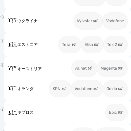
ウ
🇺🇦
ウクライナ
Kyivstar
Vodafone
エ
🇪🇪
エストニア
Telia
Elisa
Tele2
オ
A1.net
Magenta
🇦🇹
オーストリア
🇳🇱
オランダ
KPN
Vodafone
Odido
キ
🇨🇾
キプロス
Epic