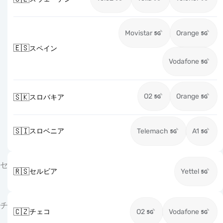
Movistar
Orange
🇪🇸
スペイン
Vodafone
O2
Orange
🇸🇰
スロバキア
🇸🇮
スロベニア
Telemach
A1
セ
🇷🇸
セルビア
Yettel
チ
🇨🇿
チェコ
O2
Vodafone