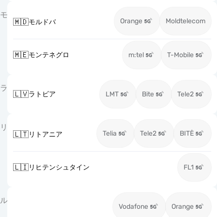
モ
Orange
Moldtelecom
🇲🇩
モルドバ
🇲🇪
モンテネグロ
m:tel
T-Mobile
ラ
🇱🇻
ラトビア
LMT
Bite
Tele2
リ
Telia
Tele2
BITĖ
🇱🇹
リトアニア
🇱🇮
リヒテンシュタイン
FL1
ル
Vodafone
Orange