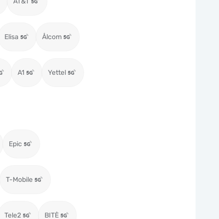
AT&T
Elisa
Ålcom
A1
Yettel
Epic
T-Mobile
Tele2
BITĖ