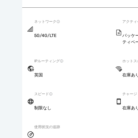
ネットワーク
アクティ
5G/4G/LTE
パッケ
ティベ
IPルーティング
ホットス
英国
在庫あ
スピード
チャージ
制限なし
在庫あ
使用状況の追跡