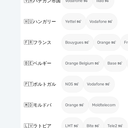
🇻🇦
バチカン市国
Vodafone
Iliad
🇭🇺
ハンガリー
Yettel
Vodafone
🇫🇷
フランス
Bouygues
Orange
Fr
🇧🇪
ベルギー
Orange Belgium
Base
🇵🇹
ポルトガル
NOS
Vodafone
🇲🇩
モルドバ
Orange
Moldtelecom
🇱🇻
ラトビア
LMT
Bite
Tele2