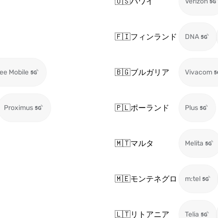
🇺🇸
ハワイ
Verizon
🇫🇮
フィンランド
DNA
🇧🇬
ブルガリア
ee Mobile
Vivacom
🇵🇱
ポーランド
Proximus
Plus
🇲🇹
マルタ
Melita
🇲🇪
モンテネグロ
m:tel
🇱🇹
リトアニア
Telia