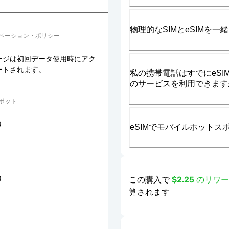
物理的なSIMとeSIMを
ベーション・ポリシー
ージは初回データ使用時にアク
ートされます。
私の携帯電話はすでにeSIM
のサービスを利用できます
ポット
り
eSIMでモバイルホット
この購入で
$2.25 のリ
り
算されます