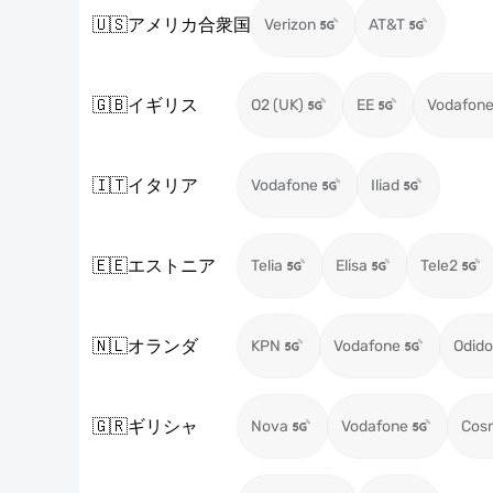
🇺🇸
アメリカ合衆国
Verizon
AT&T
🇬🇧
イギリス
O2 (UK)
EE
Vodafone
🇮🇹
イタリア
Vodafone
Iliad
🇪🇪
エストニア
Telia
Elisa
Tele2
🇳🇱
オランダ
KPN
Vodafone
Odido
🇬🇷
ギリシャ
Nova
Vodafone
Cos