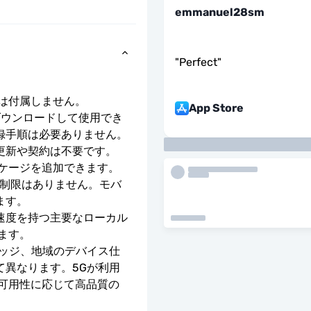
emmanuel28sm
"
Perfect
"
号は付属しません。
App Store
ダウンロードして使用でき
録手順は必要ありません。
更新や契約は不要です。
ッケージを追加できます。
度制限はありません。モバ
ます。
E の速度を持つ主要なローカル 
ます。
レッジ、地域のデバイス仕
て異なります。5Gが利用
の可用性に応じて高品質の