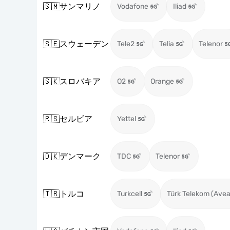
🇸🇲
サンマリノ
Vodafone
Iliad
🇸🇪
スウェーデン
Tele2
Telia
Telenor
🇸🇰
スロバキア
O2
Orange
🇷🇸
セルビア
Yettel
🇩🇰
デンマーク
TDC
Telenor
🇹🇷
トルコ
Turkcell
Türk Telekom (Avea