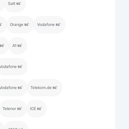
Salt
Orange
Vodafone
A1
Vodafone
Vodafone
Telekom.de
Telenor
ICE