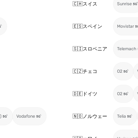
🇨🇭
スイス
Sunrise
🇪🇸
スペイン
Movistar
🇸🇮
スロベニア
Telemach
🇨🇿
チェコ
O2
🇩🇪
ドイツ
O2
🇳🇴
ノルウェー
)
Vodafone
Telia