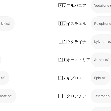
🇦🇱
アルバニア
Vodafone
🇮🇱
イスラエル
 UK
Pelephon
🇺🇦
ウクライナ
Kyivstar
🇦🇹
オーストリア
A1.net
🇨🇾
キプロス
Epic
🇭🇷
クロアチア
mote
Telemach 