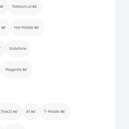
Telekom.al
e
Hot Mobile
Vodafone
Magenta
(Tele2)
A1
T-Mobile