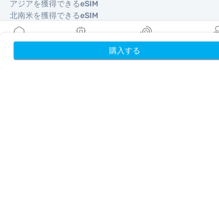
アジアを獲得できるeSIM
北南米を獲得できるeSIM
中東を獲得できるeSIM
オセアニアを獲得できるeSIM
アフリカを獲得できるeSIM
購入する
ホーム
My eSIMs
リワード
プロフ
国
米国を獲得できるeSIM
日本を獲得できるeSIM
カナダを獲得できるeSIM
スペインを獲得できるeSIM
イタリアを獲得できるeSIM
英国を獲得できるeSIM
アラブ首長国連邦を獲得できるeSIM
シンガポールを獲得できるeSIM
トルコを獲得できるeSIM