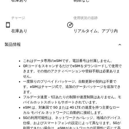
在庫あり
制限なし
チャージ
使用状況の追跡
在庫あり
リアルタイム、アプリ内
製品情報
これはデータ専用のeSIMです。電話番号は付属しません。
QRコードをスキャンするだけでeSIMをダウンロードして使用で
きます。その他のアクティベーションや登録手順は必要ありま
せん。
一度限りのプリペイドパッケージ。自動更新や契約は不要で
す。eSIMはチャージ式で、追加のデータパッケージを追加でき
ます。
フルデータ速度 - 1日あたりの制限や速度制限はありません。モ
バイルホットスポットもサポートされています。
eSIM は、対象国で 5G または 4G LTE の速度を持つ主要なロー
カル モバイル ネットワークに自動的に接続します。
5Gの利用可能性は、ネットワークカバレッジ、地域のデバイス
仕様、およびスマートフォンの設定によって異なります。5Gが
利用できない場合は、eSIMがネットワークの可用性に応じて高