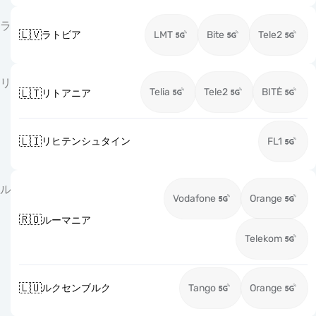
ラ
🇱🇻
ラトビア
LMT
Bite
Tele2
リ
Telia
Tele2
BITĖ
🇱🇹
リトアニア
🇱🇮
リヒテンシュタイン
FL1
ル
Vodafone
Orange
🇷🇴
ルーマニア
Telekom
🇱🇺
ルクセンブルク
Tango
Orange