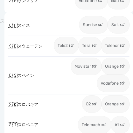
🇸🇲
サンマリノ
Vodafone
Iliad
ス
Sunrise
Salt
🇨🇭
スイス
Tele2
Telia
Telenor
🇸🇪
スウェーデン
Movistar
Orange
🇪🇸
スペイン
Vodafone
O2
Orange
🇸🇰
スロバキア
🇸🇮
スロベニア
Telemach
A1