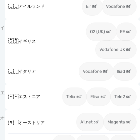
🇮🇪
アイルランド
Eir
Vodafone
イ
O2 (UK)
EE
🇬🇧
イギリス
Vodafone UK
🇮🇹
イタリア
Vodafone
Iliad
エ
🇪🇪
エストニア
Telia
Elisa
Tele2
オ
A1.net
Magenta
🇦🇹
オーストリア