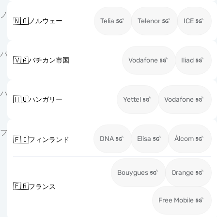
ノ
🇳🇴
ノルウェー
Telia
Telenor
ICE
バ
🇻🇦
バチカン市国
Vodafone
Iliad
ハ
🇭🇺
ハンガリー
Yettel
Vodafone
フ
DNA
Elisa
Ålcom
🇫🇮
フィンランド
Bouygues
Orange
🇫🇷
フランス
Free Mobile