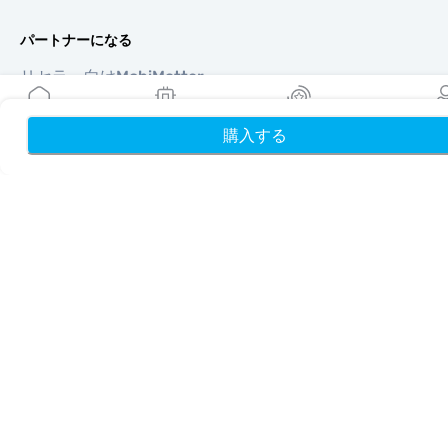
パートナーになる
リセラー向けMobiMatter
企業向けMobiMatter
アフィリエイト向けMobiMatter
購入する
ホーム
My eSIMs
リワード
プロフ
地域
ヨーロッパを獲得できるeSIM
アジアを獲得できるeSIM
北南米を獲得できるeSIM
中東を獲得できるeSIM
オセアニアを獲得できるeSIM
アフリカを獲得できるeSIM
国