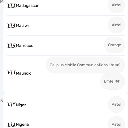
M
Airtel
🇲🇬
Madagascar
Airtel
🇲🇼
Malawi
Orange
🇲🇦
Marrocos
Cellplus Mobile Communications Ltd
🇲🇺
Maurício
Emtel
N
Airtel
🇳🇪
Níger
🇳🇬
Nigéria
Airtel