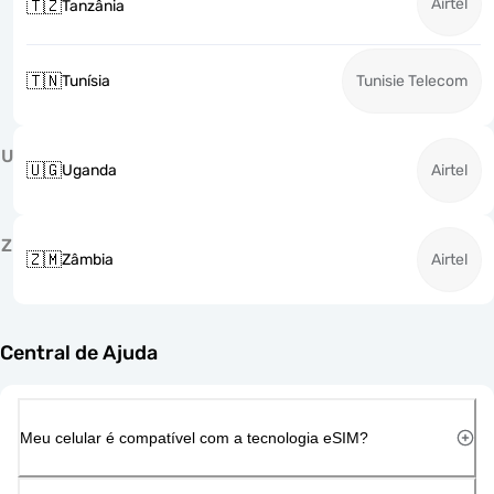
Airtel
🇹🇿
Tanzânia
🇹🇳
Tunísia
Tunisie Telecom
U
🇺🇬
Uganda
Airtel
Z
🇿🇲
Zâmbia
Airtel
Central de Ajuda
Meu celular é compatível com a tecnologia eSIM?