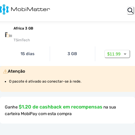
Africa 3 GB
TSimTech
15 dias
3 GB
$11.99
Atenção
O pacote é ativado ao conectar-se à rede.
$1.20 de cashback em recompensas
Ganhe
na sua
carteira MobiPay com esta compra