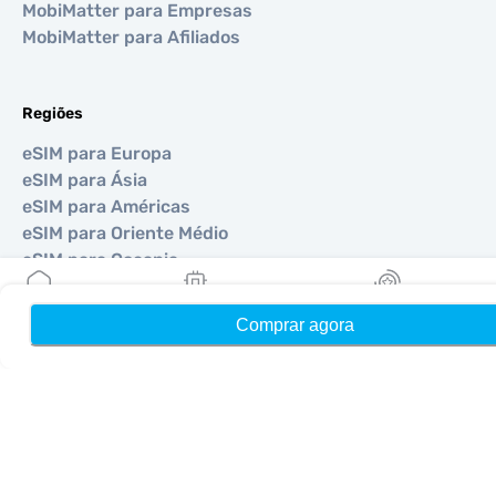
MobiMatter para Empresas
MobiMatter para Afiliados
Regiões
eSIM para Europa
eSIM para Ásia
eSIM para Américas
eSIM para Oriente Médio
eSIM para Oceania
eSIM para África
Comprar agora
Início
Meus eSIMs
Recompensas
Países
eSIM para EUA
eSIM para Japão
eSIM para Canadá
eSIM para Espanha