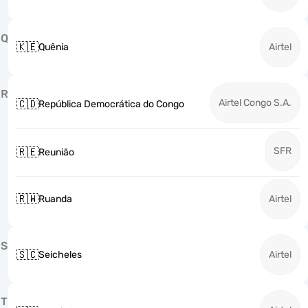
Q
🇰🇪
Quênia
Airtel
R
Airtel Congo S.A.
🇨🇩
República Democrática do Congo
SFR
🇷🇪
Reunião
🇷🇼
Ruanda
Airtel
S
🇸🇨
Seicheles
Airtel
T