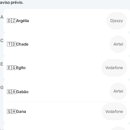
aviso prévio.
A
🇩🇿
Argélia
Djezzy
C
🇹🇩
Chade
Airtel
E
🇪🇬
Egito
Vodafone
G
Airtel
🇬🇦
Gabão
🇬🇭
Gana
Vodafone