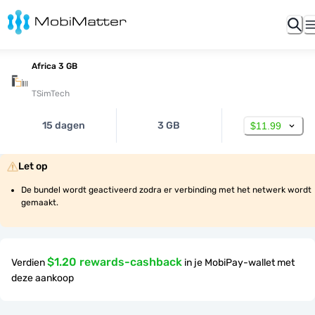
Africa 3 GB
TSimTech
15 dagen
3 GB
$11.99
Let op
De bundel wordt geactiveerd zodra er verbinding met het netwerk wordt 
gemaakt.
$1.20 rewards-cashback
Verdien
in je MobiPay-wallet met
deze aankoop