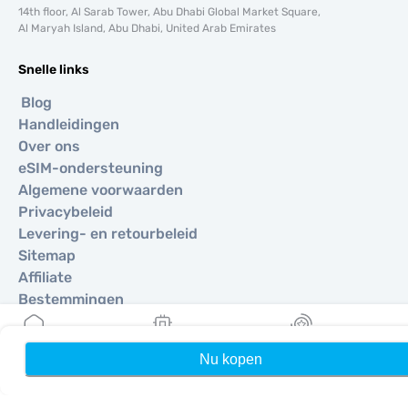
14th floor, Al Sarab Tower, Abu Dhabi Global Market Square,
Al Maryah Island, Abu Dhabi, United Arab Emirates
Snelle links
Blog
Handleidingen
Over ons
eSIM-ondersteuning
Algemene voorwaarden
Privacybeleid
Levering- en retourbeleid
Sitemap
Affiliate
Bestemmingen
Nu kopen
Home
Mijn eSIMs
Rewards
Word partner
MobiMatter voor resellers