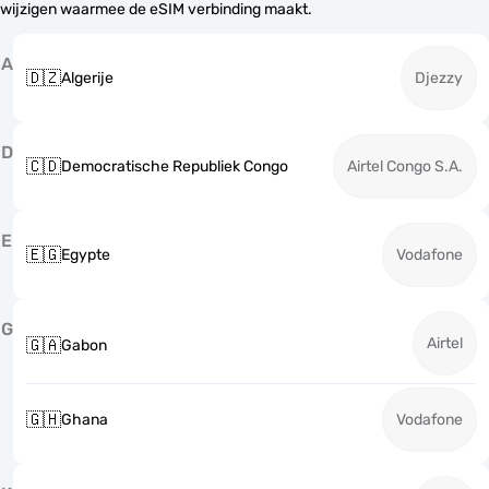
wijzigen waarmee de eSIM verbinding maakt.
A
🇩🇿
Algerije
Djezzy
D
🇨🇩
Democratische Republiek Congo
Airtel Congo S.A.
E
🇪🇬
Egypte
Vodafone
G
Airtel
🇬🇦
Gabon
🇬🇭
Ghana
Vodafone