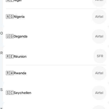
🇳🇪
Niger
🇳🇬
Nigeria
Airtel
O
🇺🇬
Oeganda
Airtel
R
SFR
🇷🇪
Réunion
🇷🇼
Rwanda
Airtel
S
🇸🇨
Seychellen
Airtel