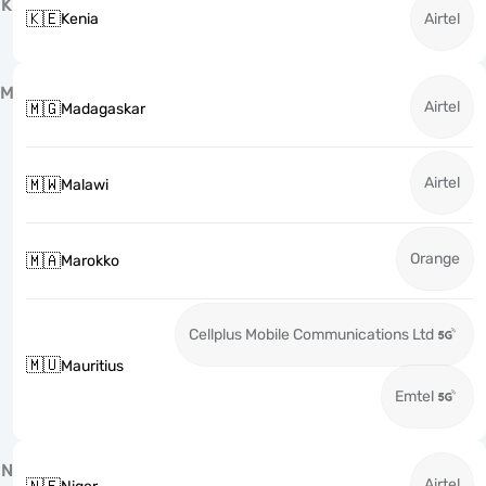
K
🇰🇪
Kenia
Airtel
M
Airtel
🇲🇬
Madagaskar
Airtel
🇲🇼
Malawi
Orange
🇲🇦
Marokko
Cellplus Mobile Communications Ltd
🇲🇺
Mauritius
Emtel
N
Airtel