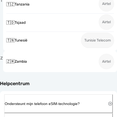
T
Airtel
🇹🇿
Tanzania
Airtel
🇹🇩
Tsjaad
🇹🇳
Tunesië
Tunisie Telecom
Z
🇿🇲
Zambia
Airtel
Helpcentrum
Ondersteunt mijn telefoon eSIM-technologie?