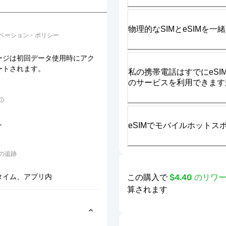
物理的なSIMとeSIMを
ベーション・ポリシー
ージは初回データ使用時にアク
ートされます。
私の携帯電話はすでにeSIM
のサービスを利用できます
し
eSIMでモバイルホット
の追跡
この購入で
$4.40 のリ
タイム、アプリ内
算されます