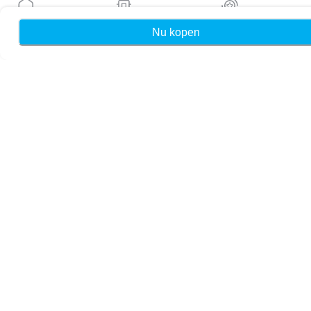
Blog
Handleidingen
Nu kopen
Home
Mijn eSIMs
Rewards
Over ons
eSIM-ondersteuning
Algemene voorwaarden
Privacybeleid
Levering- en retourbeleid
Sitemap
Affiliate
Bestemmingen
Word partner
MobiMatter voor resellers
MobiMatter voor bedrijven
MobiMatter voor affiliates
Regio's