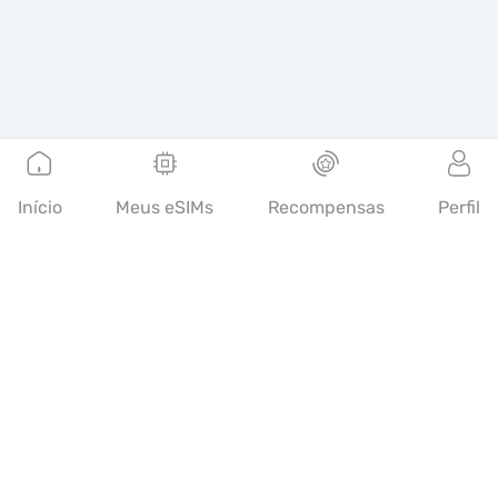
Início
Meus eSIMs
Recompensas
Perfil
Português
A Mobimatter é um canal digital de serviços de
telecomunicações, que permite aos consumidores encontrar e