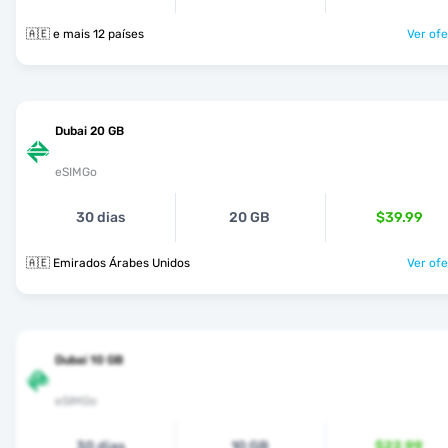
🇦🇪 e mais 12 países
Ver ofe
Dubai 20 GB
eSIMGo
30 dias
20 GB
$39.99
🇦🇪 Emirados Árabes Unidos
Ver ofe
Dubai 10 GB
eSIMGo
30 dias
10 GB
$22.99