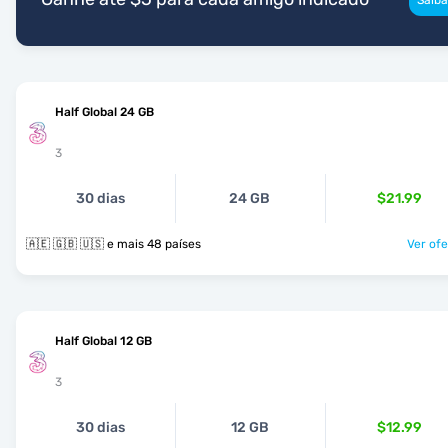
Half Global 24 GB
3
30 dias
24 GB
$21.99
🇦🇪 🇬🇧 🇺🇸 e mais 48 países
Ver ofe
Half Global 12 GB
3
30 dias
12 GB
$12.99