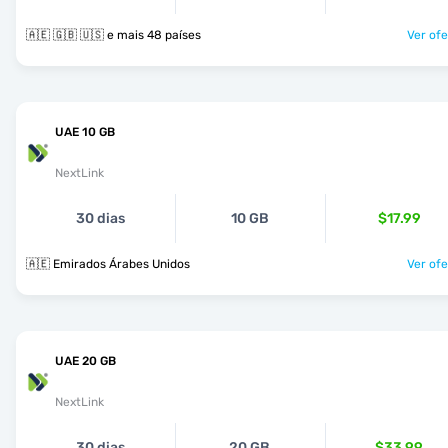
🇦🇪 🇬🇧 🇺🇸 e mais 48 países
Ver ofe
UAE 10 GB
NextLink
30 dias
10 GB
$17.99
🇦🇪 Emirados Árabes Unidos
Ver ofe
UAE 20 GB
NextLink
30 dias
20 GB
$33.99