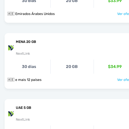
30 dias
20 GB
$33.99
🇦🇪 Emirados Árabes Unidos
Ver ofe
MENA 20 GB
NextLink
30 dias
20 GB
$34.99
🇦🇪 e mais 12 países
Ver ofe
UAE 5 GB
NextLink