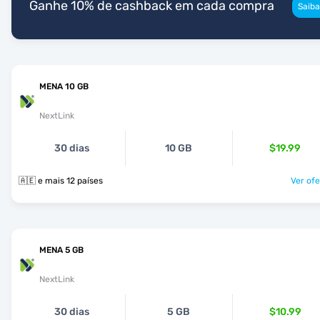
Ganhe 10% de cashback em cada compra
Saiba
MENA 10 GB
NextLink
30 dias
10 GB
$19.99
🇦🇪 e mais 12 países
Ver ofe
MENA 5 GB
NextLink
30 dias
5 GB
$10.99