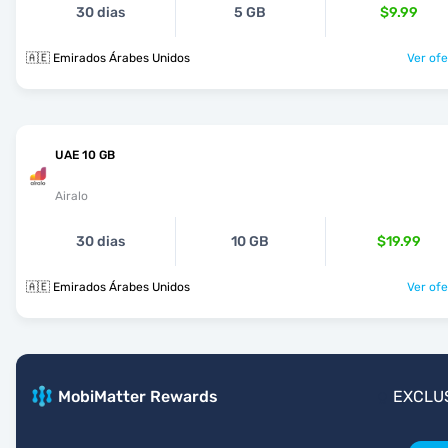
30 dias
5 GB
$9.99
🇦🇪 Emirados Árabes Unidos
Ver ofe
UAE 10 GB
Airalo
30 dias
10 GB
$19.99
🇦🇪 Emirados Árabes Unidos
Ver ofe
MobiMatter Rewards
EXCLU