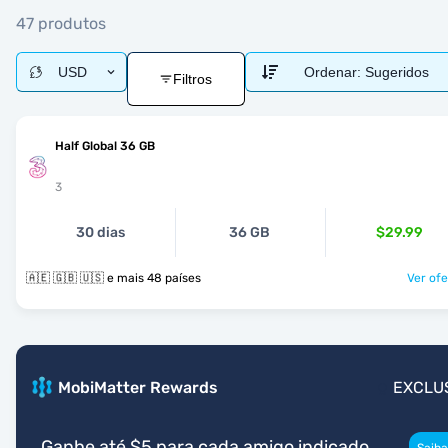
47 produtos
USD
Ordenar:
Sugeridos
Filtros
Half Global 36 GB
3
30 dias
36 GB
$29.99
🇦🇪 🇬🇧 🇺🇸 e mais 48 países
Ver ofe
MobiMatter Rewards
EXCLU
Ganhe até $5 para cada amigo indicado
Saiba