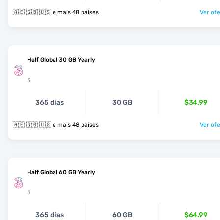
🇦🇪 🇬🇧 🇺🇸 e mais 48 países
Ver ofe
Half Global 30 GB Yearly
3
365 dias
30 GB
$34.99
🇦🇪 🇬🇧 🇺🇸 e mais 48 países
Ver ofe
Half Global 60 GB Yearly
3
365 dias
60 GB
$64.99