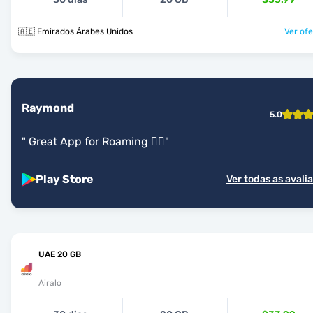
🇦🇪 Emirados Árabes Unidos
Ver ofe
Raymond
5.0
"
Great App for Roaming 👍🏾
"
Play Store
Ver todas as avali
UAE 20 GB
Airalo