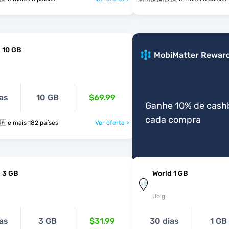
 10 GB
MobiMatter Rewar
as
10 GB
$69.99
Ganhe 10% de cash
cada compra
🇧🇲 🇧🇶 🇧🇦 e mais 182 países
Ver oferta >
 3 GB
World 1 GB
Ubigi
as
3 GB
$31.99
30 dias
1 GB