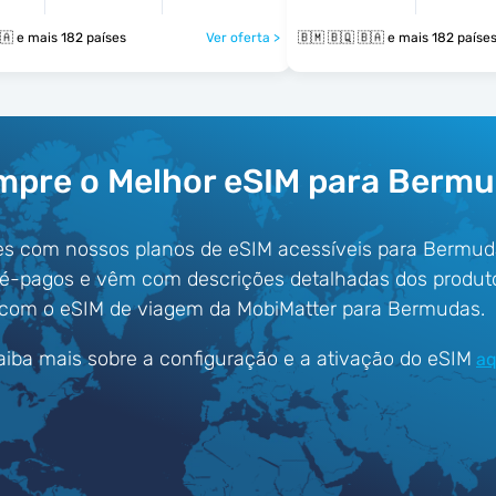
🇧🇲 🇧🇶 🇧🇦 e mais 182 países
Ver oferta >
🇧🇲 🇧🇶 🇧🇦 e mais 182 paíse
pre o Melhor eSIM para Berm
es com nossos planos de eSIM acessíveis para Bermud
ré-pagos e vêm com descrições detalhadas dos produt
 com o eSIM de viagem da MobiMatter para Bermudas.
aiba mais sobre a configuração e a ativação do eSIM
aq