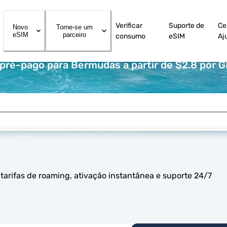
Verificar
Suporte de
Ce
Novo
Torne-se um
eSIM
parceiro
consumo
eSIM
Aj
pré-pago para Bermudas a partir de $2.8 por 
arifas de roaming, ativação instantânea e suporte 24/7