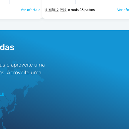
s
Ver oferta >
🇧🇲 🇧🇶 🇻🇬 e mais 23 países
Ver ofe
udas
as e aproveite uma
os. Aproveite uma
ui