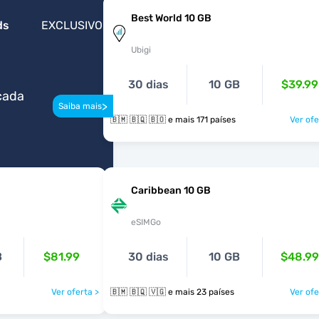
Best World 10 GB
ds
EXCLUSIVO
Ubigi
30 dias
10 GB
$39.99
cada
>
Saiba mais
🇧🇲 🇧🇶 🇧🇴 e mais 171 países
Ver ofe
Caribbean 10 GB
eSIMGo
B
$81.99
30 dias
10 GB
$48.99
Ver oferta >
🇧🇲 🇧🇶 🇻🇬 e mais 23 países
Ver ofe