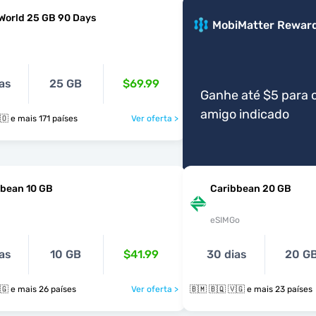
World 25 GB 90 Days
MobiMatter Rewar
as
25 GB
$69.99
Ganhe até $5 para 
amigo indicado
🇧🇲 🇧🇶 🇧🇴 e mais 171 países
Ver oferta >
bbean 10 GB
Caribbean 20 GB
eSIMGo
as
10 GB
$41.99
30 dias
20 G
🇧🇲 🇧🇶 🇻🇬 e mais 26 países
Ver oferta >
🇧🇲 🇧🇶 🇻🇬 e mais 23 países