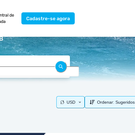
ntral de
Cadastre-se agora
uda
GB
USD
Ordenar:
Sugeridos