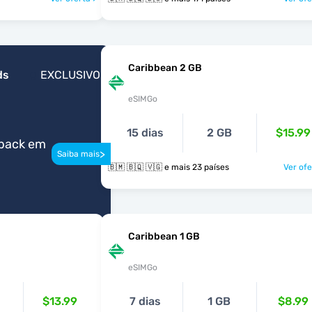
Caribbean 2 GB
ds
EXCLUSIVO
eSIMGo
15 dias
2 GB
$15.99
back em
>
Saiba mais
🇧🇲 🇧🇶 🇻🇬 e mais 23 países
Ver ofe
Caribbean 1 GB
eSIMGo
$13.99
7 dias
1 GB
$8.99