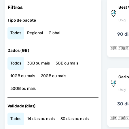
Filtros
Best 
Tipo de pacote
Ubigi
Todos
Regional
Global
90 di
Dados (GB)
Todos
3GB ou mais
5GB ou mais
10GB ou mais
20GB ou mais
Cari
50GB ou mais
Ubigi
30 di
Validade (dias)
Todos
14 dias ou mais
30 dias ou mais