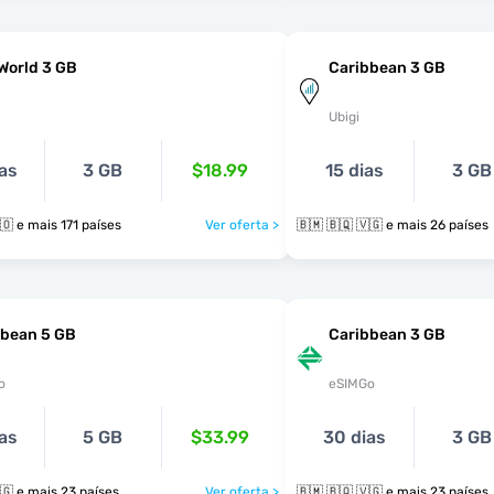
World 3 GB
Caribbean 3 GB
Ubigi
as
3 GB
$18.99
15 dias
3 GB
🇧🇲 🇧🇶 🇧🇴 e mais 171 países
Ver oferta >
🇧🇲 🇧🇶 🇻🇬 e mais 26 países
bbean 5 GB
Caribbean 3 GB
o
eSIMGo
as
5 GB
$33.99
30 dias
3 GB
🇧🇲 🇧🇶 🇻🇬 e mais 23 países
Ver oferta >
🇧🇲 🇧🇶 🇻🇬 e mais 23 países