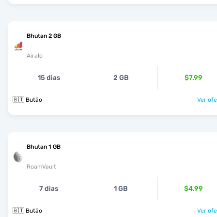
Bhutan 2 GB
Airalo
15 dias
2 GB
$7.99
🇧🇹 Butão
Ver ofe
Bhutan 1 GB
RoamVault
7 dias
1 GB
$4.99
🇧🇹 Butão
Ver ofe