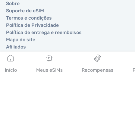
Sobre
Suporte de eSIM
Termos e condições
Política de Privacidade
Política de entrega e reembolsos
Mapa do site
Afiliados
Destinos
Início
Meus eSIMs
Recompensas
P
Torne-se um parceiro
MobiMatter para Revendedores
MobiMatter para Empresas
MobiMatter para Afiliados
Regiões
eSIM para Europa