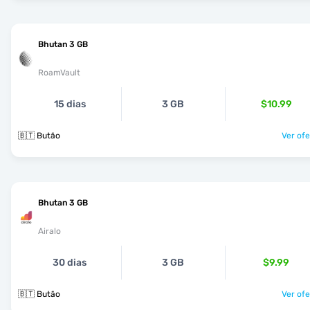
Bhutan 3 GB
RoamVault
15 dias
3 GB
$10.99
🇧🇹 Butão
Ver ofe
Bhutan 3 GB
Airalo
30 dias
3 GB
$9.99
🇧🇹 Butão
Ver ofe