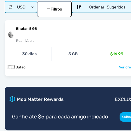
USD
Ordenar:
Sugeridos
Filtros
Bhutan 5 GB
RoamVault
30 dias
5 GB
$16.99
🇧🇹 Butão
Ver ofe
MobiMatter Rewards
EXCLU
Ganhe até $5 para cada amigo indicado
Saiba