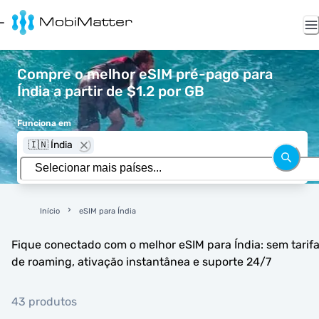
Compre o melhor eSIM pré-pago para
Índia a partir de $1.2 por GB
Funciona em
🇮🇳 Índia
Início
eSIM para Índia
Fique conectado com o melhor eSIM para Índia: sem tarif
de roaming, ativação instantânea e suporte 24/7
43 produtos