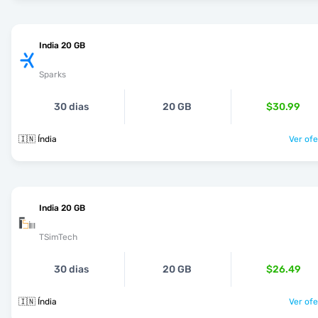
India 20 GB
Sparks
30 dias
20 GB
$30.99
🇮🇳 Índia
Ver ofe
India 20 GB
TSimTech
30 dias
20 GB
$26.49
🇮🇳 Índia
Ver ofe