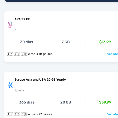
APAC 7 GB
3
30 dias
7 GB
$13.99
🇮🇳 🇮🇩 🇯🇵 e mais 18 países
Ver ofe
Europe Asia and USA 20 GB Yearly
Sparks
365 dias
20 GB
$39.99
🇮🇳 🇮🇩 🇮🇶 e mais 77 países
Ver ofe