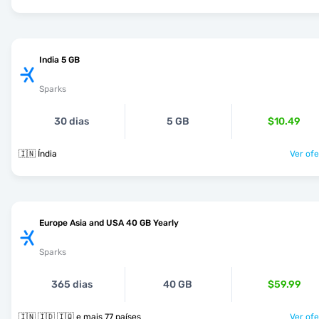
India 5 GB
Sparks
30 dias
5 GB
$10.49
🇮🇳 Índia
Ver ofe
Europe Asia and USA 40 GB Yearly
Sparks
365 dias
40 GB
$59.99
🇮🇳 🇮🇩 🇮🇶 e mais 77 países
Ver ofe