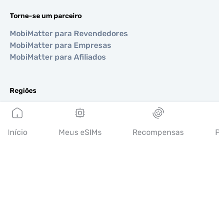
Torne-se um parceiro
MobiMatter para Revendedores
MobiMatter para Empresas
MobiMatter para Afiliados
Regiões
eSIM para Europa
eSIM para Ásia
eSIM para Américas
Início
Meus eSIMs
Recompensas
P
eSIM para Oriente Médio
eSIM para Oceania
eSIM para África
Países
eSIM para EUA