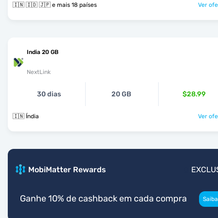
🇮🇳 🇮🇩 🇯🇵 e mais 18 países
Ver ofe
India 20 GB
NextLink
30 dias
20 GB
$28.99
🇮🇳 Índia
Ver ofe
MobiMatter Rewards
EXCLU
Ganhe 10% de cashback em cada compra
Saiba