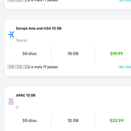
🇮🇳 🇮🇩 🇮🇶 e mais 77 países
Ver ofe
Europe Asia and USA 10 GB
Sparks
30 dias
10 GB
$19.99
🇮🇳 🇮🇩 🇮🇶 e mais 77 países
Ver ofe
APAC 12 GB
3
30 dias
12 GB
$22.99