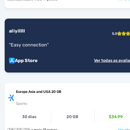
aliyillll
5.0
"
Easy connection
"
App Store
Ver todas as avali
Europe Asia and USA 20 GB
Sparks
30 dias
20 GB
$34.99