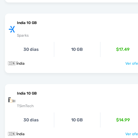
India 10 GB
Sparks
30 dias
10 GB
$17.49
🇮🇳 Índia
Ver ofe
India 10 GB
TSimTech
30 dias
10 GB
$14.99
🇮🇳 Índia
Ver ofe