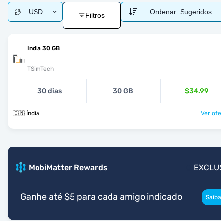
USD
Ordenar:
Sugeridos
Filtros
India 30 GB
TSimTech
30 dias
30 GB
$34.99
🇮🇳 Índia
Ver ofe
MobiMatter Rewards
EXCLU
Ganhe até $5 para cada amigo indicado
Saiba