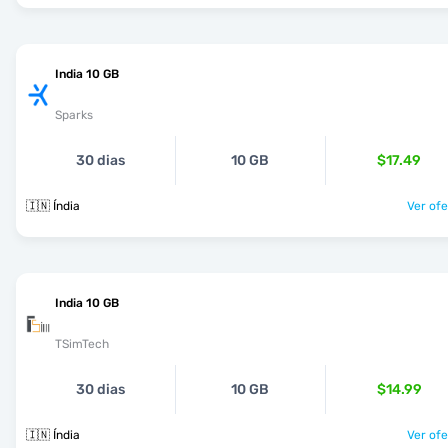
India 10 GB
Sparks
30 dias
10 GB
$17.49
🇮🇳 Índia
Ver ofe
India 10 GB
TSimTech
30 dias
10 GB
$14.99
🇮🇳 Índia
Ver ofe