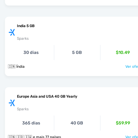
India 5 GB
Sparks
30 dias
5 GB
$10.49
🇮🇳 Índia
Ver ofe
Europe Asia and USA 40 GB Yearly
Sparks
365 dias
40 GB
$59.99
🇮🇳 🇮🇩 🇮🇶 e mais 77 países
Ver ofe