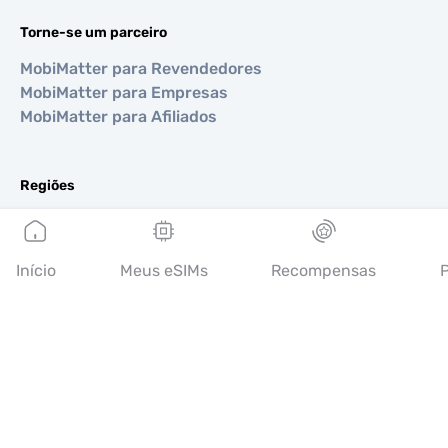
Torne-se um parceiro
MobiMatter para Revendedores
MobiMatter para Empresas
MobiMatter para Afiliados
Regiões
eSIM para Europa
eSIM para Ásia
eSIM para Américas
Início
Meus eSIMs
Recompensas
P
eSIM para Oriente Médio
eSIM para Oceania
eSIM para África
Países
eSIM para EUA