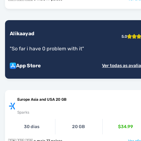
Alikaayad
5.0
"
So far i have 0 problem with it
"
App Store
Ver todas as avali
Europe Asia and USA 20 GB
Sparks
30 dias
20 GB
$34.99