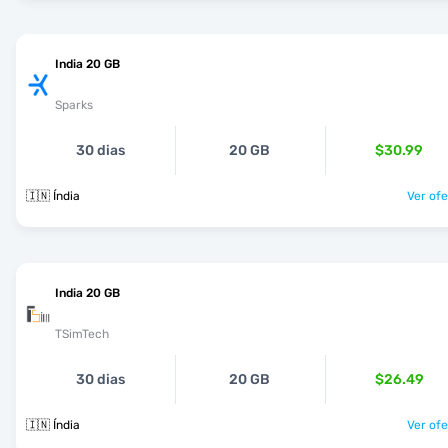
India 20 GB
Sparks
30 dias
20 GB
$30.99
🇮🇳 Índia
Ver ofe
India 20 GB
TSimTech
30 dias
20 GB
$26.49
🇮🇳 Índia
Ver ofe