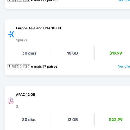
🇮🇳 🇮🇩 🇮🇶 e mais 77 países
Ver ofe
Europe Asia and USA 10 GB
Sparks
30 dias
10 GB
$19.99
🇮🇳 🇮🇩 🇮🇶 e mais 77 países
Ver ofe
APAC 12 GB
3
30 dias
12 GB
$22.99