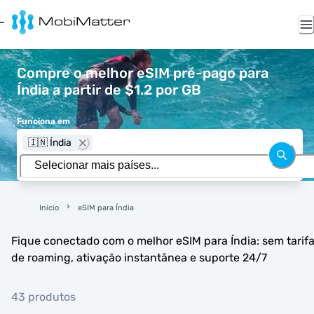
Compre o melhor eSIM pré-pago para
Índia a partir de $1.2 por GB
Funciona em
🇮🇳 Índia
Início
eSIM para Índia
Fique conectado com o melhor eSIM para Índia: sem tarif
de roaming, ativação instantânea e suporte 24/7
43 produtos