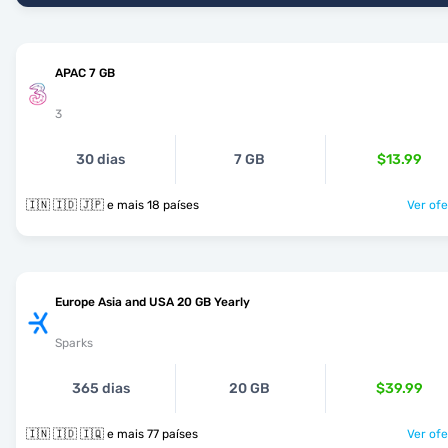
APAC 7 GB
3
30 dias
7 GB
$13.99
🇮🇳 🇮🇩 🇯🇵 e mais 18 países
Ver ofe
Europe Asia and USA 20 GB Yearly
Sparks
365 dias
20 GB
$39.99
🇮🇳 🇮🇩 🇮🇶 e mais 77 países
Ver ofe