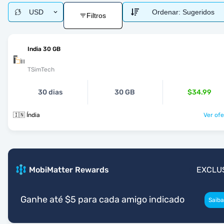
USD
Ordenar:
Sugeridos
Filtros
India 30 GB
TSimTech
30 dias
30 GB
$34.99
🇮🇳 Índia
Ver ofe
MobiMatter Rewards
EXCLU
Ganhe até $5 para cada amigo indicado
Saiba