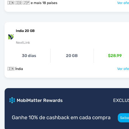
🇮🇳 🇮🇩 🇯🇵 e mais 18 países
Ver ofe
India 20 GB
NextLink
30 dias
20 GB
$28.99
🇮🇳 Índia
Ver ofe
MobiMatter Rewards
EXCLU
Ganhe 10% de cashback em cada compra
Saiba