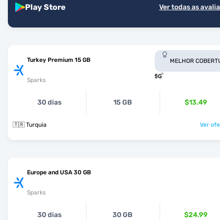
Play Store
Ver todas as avali
Turkey Premium 15 GB
MELHOR COBERT
Sparks
30 dias
15 GB
$13.49
🇹🇷 Turquia
Ver ofe
Europe and USA 30 GB
Sparks
30 dias
30 GB
$24.99