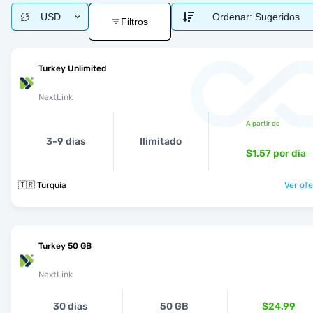
USD
Ordenar:
Sugeridos
Filtros
Turkey Unlimited
NextLink
A partir de
3-9 dias
Ilimitado
$1.57
por dia
🇹🇷 Turquia
Ver ofe
Turkey 50 GB
NextLink
30 dias
50 GB
$24.99