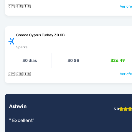
🇨🇾 🇬🇷 🇹🇷
Ver ofe
Greece Cyprus Turkey 30 GB
Sparks
30 dias
30 GB
$26.49
🇨🇾 🇬🇷 🇹🇷
Ver ofe
Ashwin
5.0
"
Excellent
"