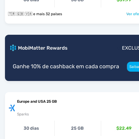
🇹🇷 🇬🇧 🇻🇦 e mais 32 países
Ver ofe
MobiMatter Rewards
EXCLU
Ganhe 10% de cashback em cada compra
Saiba
Europe and USA 25 GB
Sparks
30 dias
25 GB
$22.49