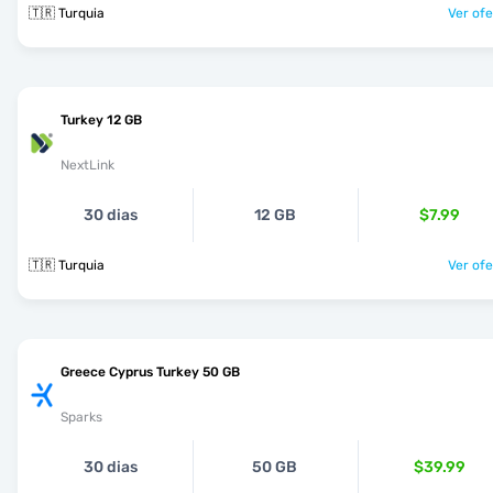
🇹🇷 Turquia
Ver ofe
Turkey 12 GB
NextLink
30 dias
12 GB
$7.99
🇹🇷 Turquia
Ver ofe
Greece Cyprus Turkey 50 GB
Sparks
30 dias
50 GB
$39.99