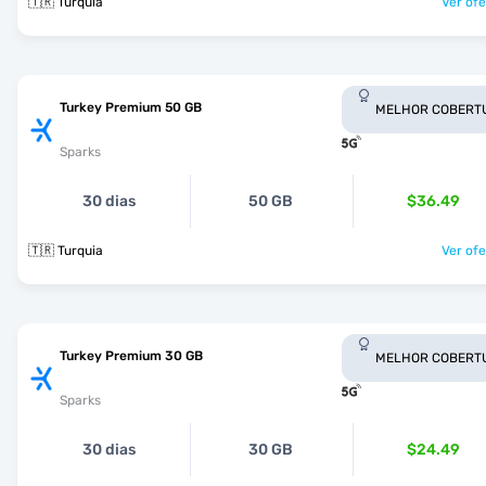
🇹🇷 Turquia
Ver ofe
Turkey Premium 50 GB
MELHOR COBERT
Sparks
30 dias
50 GB
$36.49
🇹🇷 Turquia
Ver ofe
Turkey Premium 30 GB
MELHOR COBERT
Sparks
30 dias
30 GB
$24.49