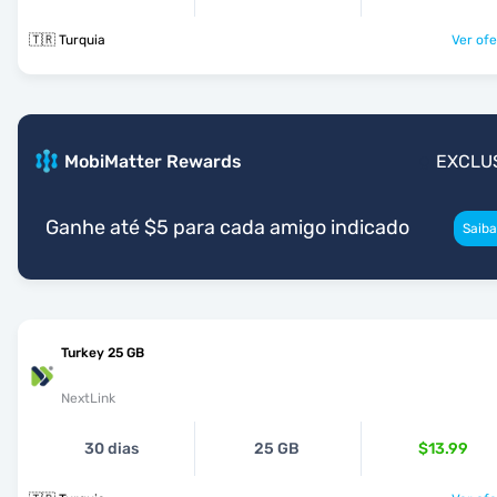
🇹🇷 Turquia
Ver ofe
MobiMatter Rewards
EXCLU
Ganhe até $5 para cada amigo indicado
Saiba
Turkey 25 GB
NextLink
30 dias
25 GB
$13.99