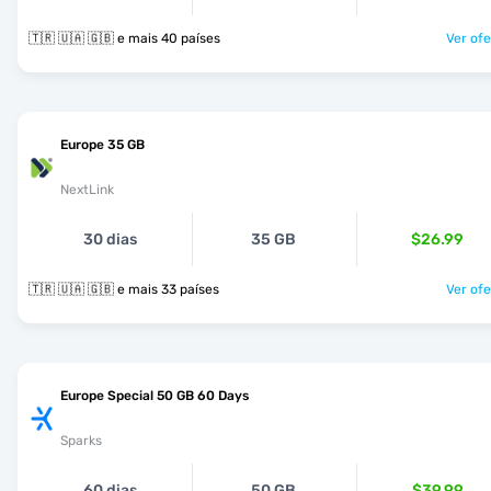
🇹🇷 🇺🇦 🇬🇧 e mais 40 países
Ver ofe
Europe 35 GB
NextLink
30 dias
35 GB
$26.99
🇹🇷 🇺🇦 🇬🇧 e mais 33 países
Ver ofe
Europe Special 50 GB 60 Days
Sparks
60 dias
50 GB
$39.99