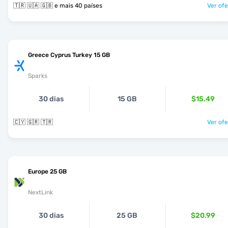
🇹🇷 🇺🇦 🇬🇧 e mais 40 países
Ver ofe
Greece Cyprus Turkey 15 GB
Sparks
30 dias
15 GB
$15.49
🇨🇾 🇬🇷 🇹🇷
Ver ofe
Europe 25 GB
NextLink
30 dias
25 GB
$20.99