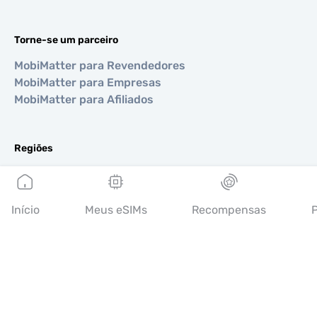
Torne-se um parceiro
MobiMatter para Revendedores
MobiMatter para Empresas
MobiMatter para Afiliados
Regiões
eSIM para Europa
eSIM para Ásia
eSIM para Américas
Início
Meus eSIMs
Recompensas
P
eSIM para Oriente Médio
eSIM para Oceania
eSIM para África
Países