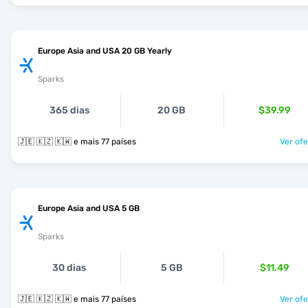
Europe Asia and USA 20 GB Yearly
Sparks
365 dias
20 GB
$39.99
🇯🇪 🇰🇿 🇰🇼 e mais 77 países
Ver ofe
Europe Asia and USA 5 GB
Sparks
30 dias
5 GB
$11.49
🇯🇪 🇰🇿 🇰🇼 e mais 77 países
Ver ofe