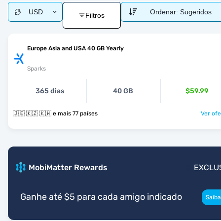
USD
Ordenar:
Sugeridos
Filtros
Europe Asia and USA 40 GB Yearly
Sparks
365 dias
40 GB
$59.99
🇯🇪 🇰🇿 🇰🇼 e mais 77 países
Ver ofe
MobiMatter Rewards
EXCLU
Ganhe até $5 para cada amigo indicado
Saiba