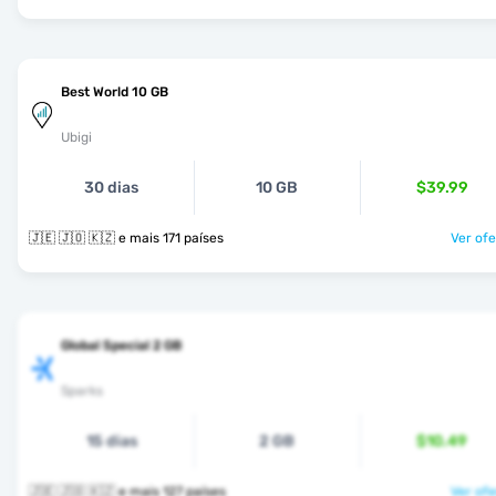
Best World 10 GB
Ubigi
30 dias
10 GB
$39.99
🇯🇪 🇯🇴 🇰🇿 e mais 171 países
Ver ofe
Global Special 2 GB
Sparks
15 dias
2 GB
$10.49
🇯🇪 🇯🇴 🇰🇿 e mais 127 países
Ver ofe