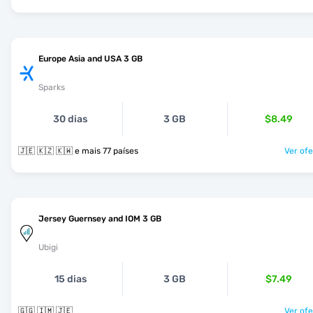
Europe Asia and USA 3 GB
Sparks
30 dias
3 GB
$8.49
🇯🇪 🇰🇿 🇰🇼 e mais 77 países
Ver ofe
Jersey Guernsey and IOM 3 GB
Ubigi
15 dias
3 GB
$7.49
🇬🇬 🇮🇲 🇯🇪
Ver ofe