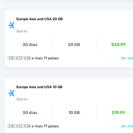
Europe Asia and USA 20 GB
Sparks
30 dias
20 GB
$34.99
🇯🇪 🇰🇿 🇰🇼 e mais 77 países
Ver ofe
Europe Asia and USA 10 GB
Sparks
30 dias
10 GB
$19.99
🇯🇪 🇰🇿 🇰🇼 e mais 77 países
Ver ofe