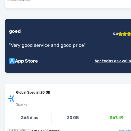
goed
5.0
"
Very good service and good price
"
App Store
Ver todas as avali
Global Special 20 GB
Sparks
365 dias
20 GB
$67.49