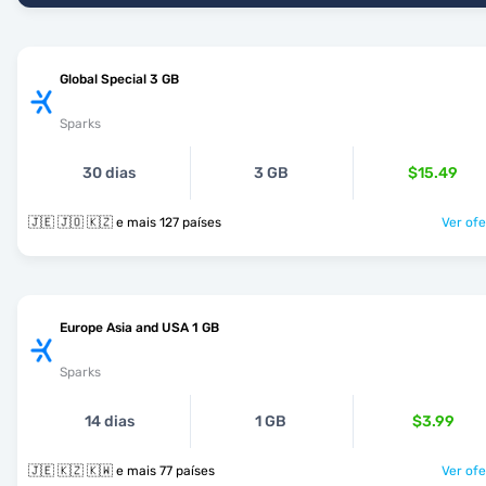
Global Special 3 GB
Sparks
30 dias
3 GB
$15.49
🇯🇪 🇯🇴 🇰🇿 e mais 127 países
Ver ofe
Europe Asia and USA 1 GB
Sparks
14 dias
1 GB
$3.99
🇯🇪 🇰🇿 🇰🇼 e mais 77 países
Ver ofe