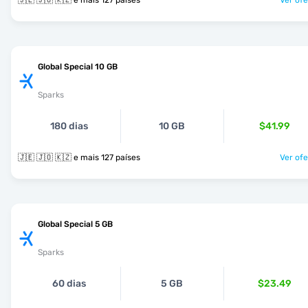
🇯🇪 🇯🇴 🇰🇿 e mais 127 países
Ver ofe
Global Special 10 GB
Sparks
180 dias
10 GB
$41.99
🇯🇪 🇯🇴 🇰🇿 e mais 127 países
Ver ofe
Global Special 5 GB
Sparks
60 dias
5 GB
$23.49