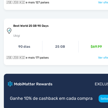
🇯🇪 🇯🇴 🇰🇿 e mais 127 países
Ver ofe
Best World 25 GB 90 Days
Ubigi
90 dias
25 GB
$69.99
🇯🇪 🇯🇴 🇰🇿 e mais 171 países
Ver ofe
MobiMatter Rewards
EXCLU
Ganhe 10% de cashback em cada compra
Saiba