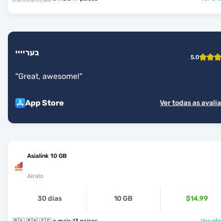
בעריייי
5.0
"
Great, awesome!
"
App Store
Ver todas as avali
Asialink 10 GB
Airalo
30 dias
10 GB
$14.99