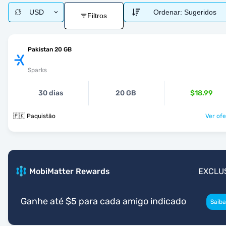
USD
Ordenar:
Sugeridos
Filtros
Pakistan 20 GB
Sparks
30 dias
20 GB
$18.99
🇵🇰 Paquistão
Ver ofe
MobiMatter Rewards
EXCLU
Ganhe até $5 para cada amigo indicado
Saiba