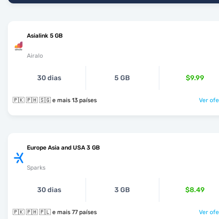
Asialink 5 GB
Airalo
30 dias
5 GB
$9.99
🇵🇰 🇵🇭 🇸🇬 e mais 13 países
Ver ofe
Europe Asia and USA 3 GB
Sparks
30 dias
3 GB
$8.49
🇵🇰 🇵🇭 🇵🇱 e mais 77 países
Ver ofe