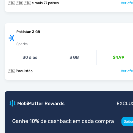
🇵🇰 🇵🇭 🇵🇱 e mais 77 países
Ver ofe
Pakistan 3 GB
Sparks
30 dias
3 GB
$4.99
🇵🇰 Paquistão
Ver ofe
MobiMatter Rewards
EXCLU
Ganhe 10% de cashback em cada compra
Saiba