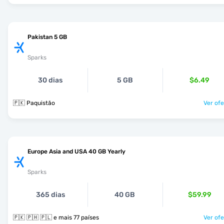
Pakistan 5 GB
Sparks
30 dias
5 GB
$6.49
🇵🇰 Paquistão
Ver ofe
Europe Asia and USA 40 GB Yearly
Sparks
365 dias
40 GB
$59.99
🇵🇰 🇵🇭 🇵🇱 e mais 77 países
Ver ofe