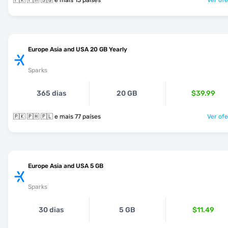
🇵🇰 🇵🇭 🇸🇬 e mais 13 países
Ver ofe
Europe Asia and USA 20 GB Yearly
Sparks
365 dias
20 GB
$39.99
🇵🇰 🇵🇭 🇵🇱 e mais 77 países
Ver ofe
Europe Asia and USA 5 GB
Sparks
30 dias
5 GB
$11.49