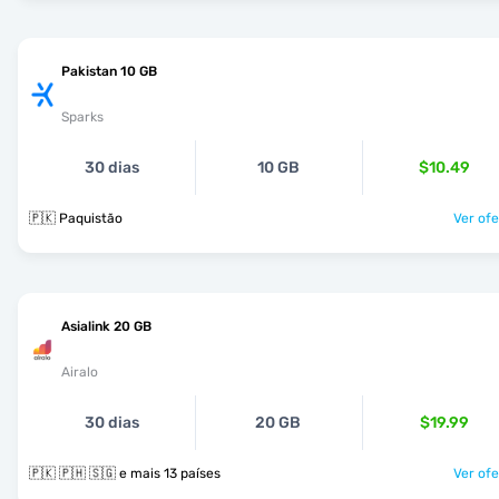
Pakistan 10 GB
Sparks
30 dias
10 GB
$10.49
🇵🇰 Paquistão
Ver ofe
Asialink 20 GB
Airalo
30 dias
20 GB
$19.99
🇵🇰 🇵🇭 🇸🇬 e mais 13 países
Ver ofe