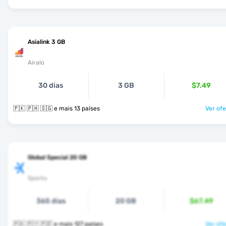
Asialink 3 GB
Airalo
30 dias
3 GB
$7.49
🇵🇰 🇵🇭 🇸🇬 e mais 13 países
Ver ofe
Global Special 20 GB
Sparks
365 dias
20 GB
$67.49
🇵🇰 🇵🇾 🇵🇪 e mais 127 países
Ver ofe