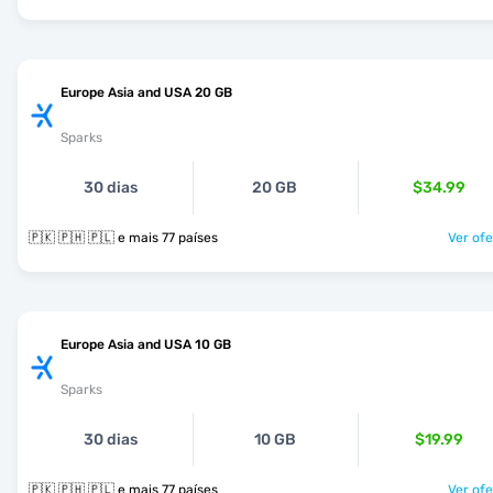
Europe Asia and USA 20 GB
Sparks
30 dias
20 GB
$34.99
🇵🇰 🇵🇭 🇵🇱 e mais 77 países
Ver ofe
Europe Asia and USA 10 GB
Sparks
30 dias
10 GB
$19.99
🇵🇰 🇵🇭 🇵🇱 e mais 77 países
Ver ofe