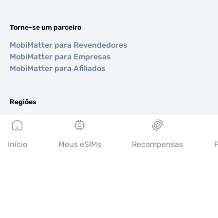
Torne-se um parceiro
MobiMatter para Revendedores
MobiMatter para Empresas
MobiMatter para Afiliados
Regiões
eSIM para Europa
eSIM para Ásia
eSIM para Américas
Início
Meus eSIMs
Recompensas
P
eSIM para Oriente Médio
eSIM para Oceania
eSIM para África
Países