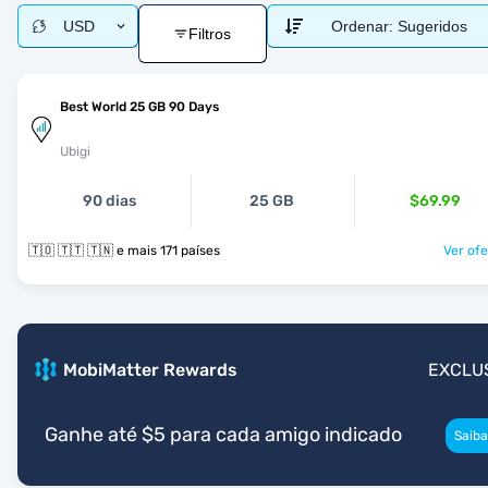
USD
Ordenar:
Sugeridos
Filtros
Best World 25 GB 90 Days
Ubigi
90 dias
25 GB
$69.99
🇹🇴 🇹🇹 🇹🇳 e mais 171 países
Ver ofe
MobiMatter Rewards
EXCLU
Ganhe até $5 para cada amigo indicado
Saiba