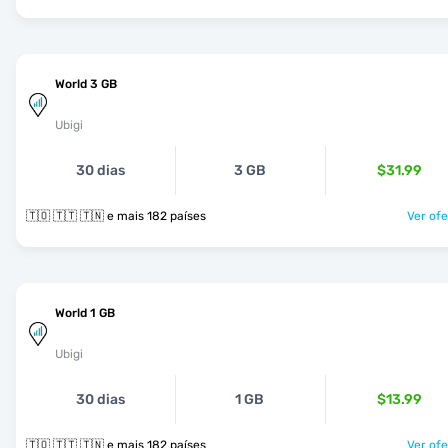
World 3 GB
Ubigi
30 dias
3 GB
$31.99
🇹🇴 🇹🇹 🇹🇳 e mais 182 países
Ver ofe
World 1 GB
Ubigi
30 dias
1 GB
$13.99
🇹🇴 🇹🇹 🇹🇳 e mais 182 países
Ver ofe