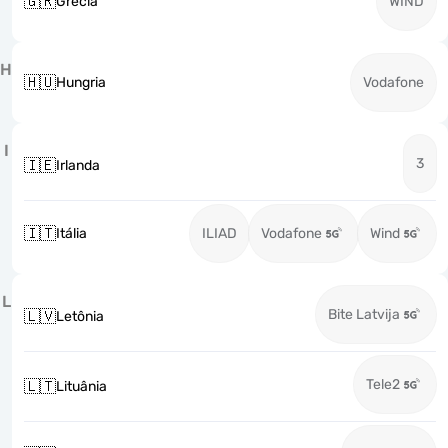
🇬🇷
Grécia
WIND
H
🇭🇺
Hungria
Vodafone
I
3
🇮🇪
Irlanda
🇮🇹
Itália
ILIAD
Vodafone
Wind
L
Bite Latvija
🇱🇻
Letônia
Tele2
🇱🇹
Lituânia