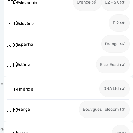
Orange
O2 - SK
🇸🇰
Eslováquia
T-2
🇸🇮
Eslovênia
Orange
🇪🇸
Espanha
🇪🇪
Estônia
Elisa Eesti
F
DNA Ltd
🇫🇮
Finlândia
🇫🇷
França
Bouygues Telecom
G