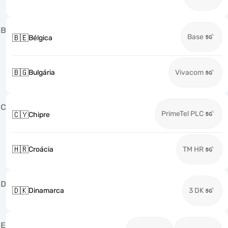
B
Base
🇧🇪
Bélgica
🇧🇬
Bulgária
Vivacom
C
PrimeTel PLC
🇨🇾
Chipre
🇭🇷
Croácia
TM HR
D
🇩🇰
Dinamarca
3 DK
E