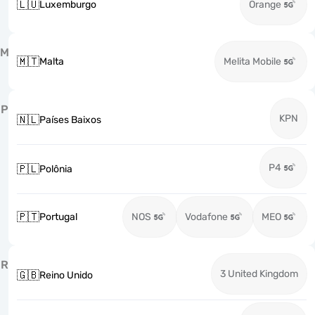
🇱🇺
Luxemburgo
Orange
M
🇲🇹
Malta
Melita Mobile
P
KPN
🇳🇱
Países Baixos
P4
🇵🇱
Polônia
🇵🇹
Portugal
NOS
Vodafone
MEO
R
3 United Kingdom
🇬🇧
Reino Unido