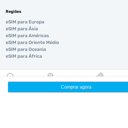
Regiões
eSIM para Europa
eSIM para Ásia
eSIM para Américas
eSIM para Oriente Médio
eSIM para Oceania
eSIM para África
Países
eSIM para EUA
Comprar agora
Início
Meus eSIMs
Recompensas
eSIM para Japão
eSIM para Canadá
eSIM para Espanha
eSIM para Itália
eSIM para Reino Unido
eSIM para Emirados Árabes