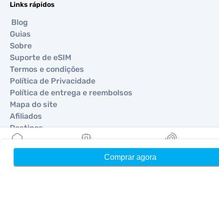
Links rápidos
Blog
Guias
Sobre
Suporte de eSIM
Termos e condições
Política de Privacidade
Política de entrega e reembolsos
Mapa do site
Afiliados
Destinos
Comprar agora
Início
Meus eSIMs
Recompensas
Torne-se um parceiro
MobiMatter para Revendedores
MobiMatter para Empresas
MobiMatter para Afiliados