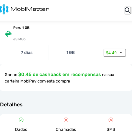
Peru 1 GB
eSIMGo
7 dias
1 GB
$4.49
$0.45 de cashback em recompensas
Ganhe
na sua
carteira MobiPay com esta compra
Detalhes
Dados
Chamadas
SMS