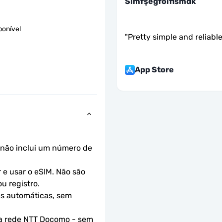
Slmfşeğfölflsmdk
ponível
"
Pretty simple and reliabl
App Store
não inclui um número de 
e usar o eSIM. Não são 
u registro.
s automáticas, sem 
a rede NTT Docomo - sem 