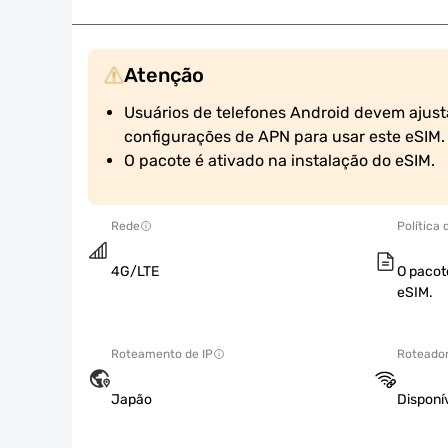
Atenção
Usuários de telefones Android devem ajust
configurações de APN para usar este eSIM.
O pacote é ativado na instalação do eSIM.
Rede
Política
4G/LTE
O pacot
eSIM.
Roteamento de IP
Roteador
Japão
Disponí