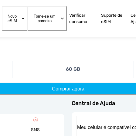
Verificar
Suporte de
Ce
Novo
Torne-se um
eSIM
parceiro
consumo
eSIM
Aj
60 GB
Comprar agora
Central de Ajuda
Meu celular é compatível 
SMS