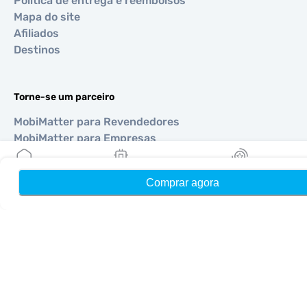
Política de entrega e reembolsos
Mapa do site
Afiliados
Destinos
Torne-se um parceiro
MobiMatter para Revendedores
MobiMatter para Empresas
MobiMatter para Afiliados
Comprar agora
Início
Meus eSIMs
Recompensas
Regiões
eSIM para Europa
eSIM para Ásia
eSIM para Américas
eSIM para Oriente Médio
eSIM para Oceania