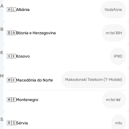
A
🇦🇱
Albânia
Vodafone
B
🇧🇦
Bósnia e Herzegovina
m:tel BiH
K
🇽🇰
Kosovo
IPKO
M
Makedonski Telekom (T-Mobile)
🇲🇰
Macedônia do Norte
🇲🇪
Montenegro
m:tel
S
🇷🇸
Sérvia
mts