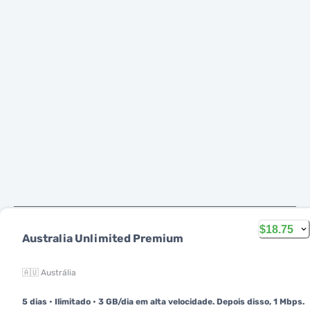
$18.75
Australia Unlimited Premium
Português
🇦🇺 Austrália
A Mobimatter é um canal digital de serviços de
telecomunicações, que permite aos consumidores encontrar e
5 dias
•
Ilimitado
•
3 GB/dia em alta velocidade. Depois disso, 1 Mbps.