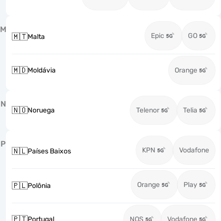
M
Epic
GO
🇲🇹
Malta
🇲🇩
Moldávia
Orange
N
🇳🇴
Noruega
Telenor
Telia
P
KPN
Vodafone
🇳🇱
Países Baixos
Orange
Play
🇵🇱
Polônia
🇵🇹
Portugal
NOS
Vodafone