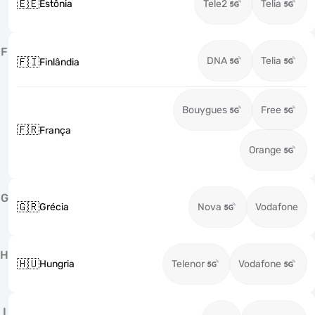
🇪🇪
Estônia
Tele2
Telia
F
DNA
Telia
🇫🇮
Finlândia
Bouygues
Free
🇫🇷
França
Orange
G
🇬🇷
Grécia
Nova
Vodafone
H
🇭🇺
Hungria
Telenor
Vodafone
I