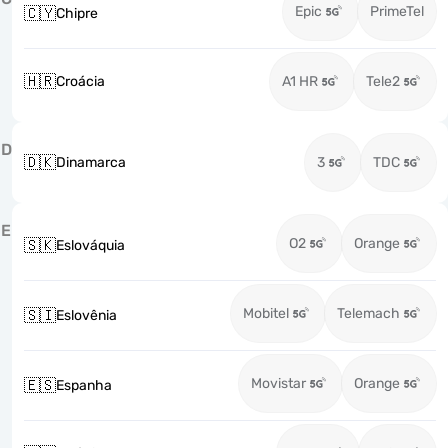
Epic
PrimeTel
🇨🇾
Chipre
🇭🇷
Croácia
A1 HR
Tele2
D
🇩🇰
Dinamarca
3
TDC
E
O2
Orange
🇸🇰
Eslováquia
Mobitel
Telemach
🇸🇮
Eslovênia
Movistar
Orange
🇪🇸
Espanha