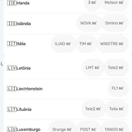
3
Meteor
🇮🇪
Irlanda
NOVA
Siminn
🇮🇸
Islândia
🇮🇹
Itália
ILIAD
TIM
WINDTRE
L
LMT
Tele2
🇱🇻
Letônia
FL1
🇱🇮
Liechtenstein
Tele2
Telia
🇱🇹
Lituânia
🇱🇺
Luxemburgo
Orange
POST
TANGO