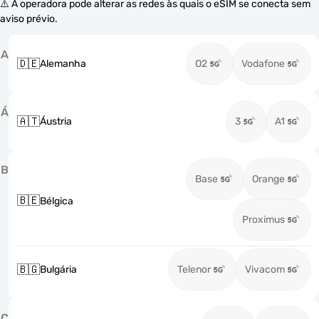
⚠️ A operadora pode alterar as redes às quais o eSIM se conecta sem
aviso prévio.
A
🇩🇪
Alemanha
O2
Vodafone
Á
🇦🇹
Áustria
3
A1
B
Base
Orange
🇧🇪
Bélgica
Proximus
🇧🇬
Bulgária
Telenor
Vivacom
C