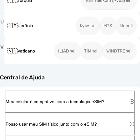
🇹🇷
Turquia
Turk Telekom (Avea)
U
🇺🇦
Ucrânia
Kyivstar
MTS
lifecell
V
🇻🇦
Vaticano
ILIAD
TIM
WINDTRE
Central de Ajuda
Meu celular é compatível com a tecnologia eSIM?
Posso usar meu SIM físico junto com o eSIM?