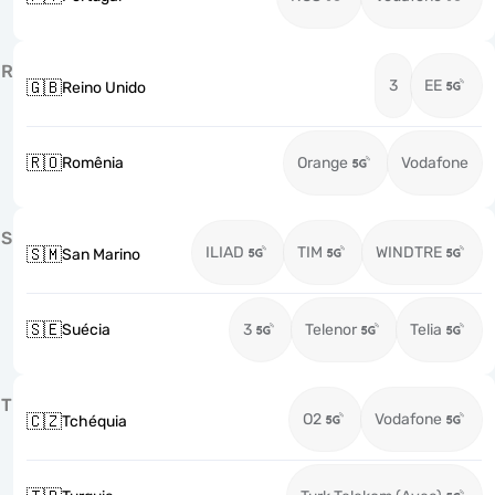
R
3
EE
🇬🇧
Reino Unido
🇷🇴
Romênia
Orange
Vodafone
S
ILIAD
TIM
WINDTRE
🇸🇲
San Marino
🇸🇪
Suécia
3
Telenor
Telia
T
O2
Vodafone
🇨🇿
Tchéquia