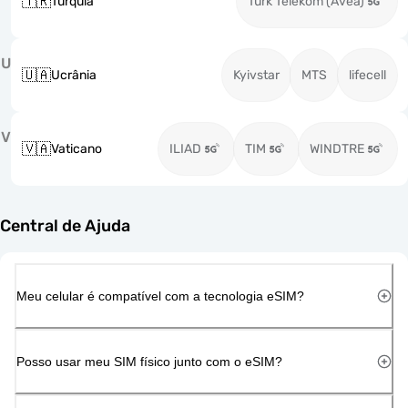
🇹🇷
Turquia
Turk Telekom (Avea)
U
🇺🇦
Ucrânia
Kyivstar
MTS
lifecell
V
🇻🇦
Vaticano
ILIAD
TIM
WINDTRE
Central de Ajuda
Meu celular é compatível com a tecnologia eSIM?
Posso usar meu SIM físico junto com o eSIM?