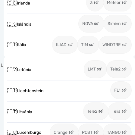
3
Meteor
🇮🇪
Irlanda
NOVA
Siminn
🇮🇸
Islândia
🇮🇹
Itália
ILIAD
TIM
WINDTRE
L
LMT
Tele2
🇱🇻
Letônia
FL1
🇱🇮
Liechtenstein
Tele2
Telia
🇱🇹
Lituânia
🇱🇺
Luxemburgo
Orange
POST
TANGO