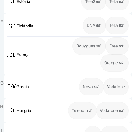
🇪🇪
Estônia
Tele2
Telia
F
DNA
Telia
🇫🇮
Finlândia
Bouygues
Free
🇫🇷
França
Orange
G
🇬🇷
Grécia
Nova
Vodafone
H
🇭🇺
Hungria
Telenor
Vodafone
I