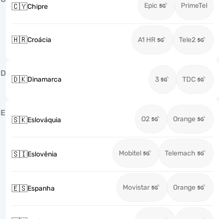
Epic
PrimeTel
🇨🇾
Chipre
🇭🇷
Croácia
A1 HR
Tele2
D
🇩🇰
Dinamarca
3
TDC
E
O2
Orange
🇸🇰
Eslováquia
Mobitel
Telemach
🇸🇮
Eslovênia
Movistar
Orange
🇪🇸
Espanha