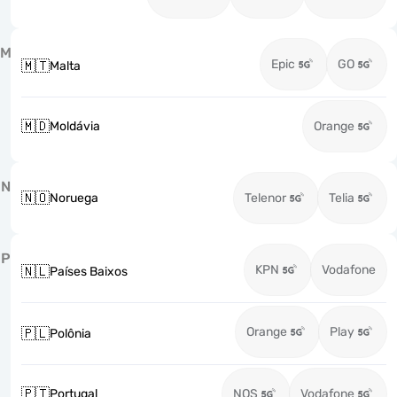
M
Epic
GO
🇲🇹
Malta
🇲🇩
Moldávia
Orange
N
🇳🇴
Noruega
Telenor
Telia
P
KPN
Vodafone
🇳🇱
Países Baixos
Orange
Play
🇵🇱
Polônia
🇵🇹
Portugal
NOS
Vodafone