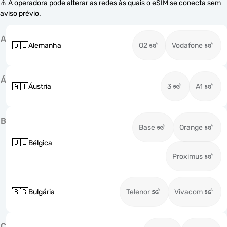
⚠️ A operadora pode alterar as redes às quais o eSIM se conecta sem
aviso prévio.
A
🇩🇪
Alemanha
O2
Vodafone
Á
🇦🇹
Áustria
3
A1
B
Base
Orange
🇧🇪
Bélgica
Proximus
🇧🇬
Bulgária
Telenor
Vivacom
C