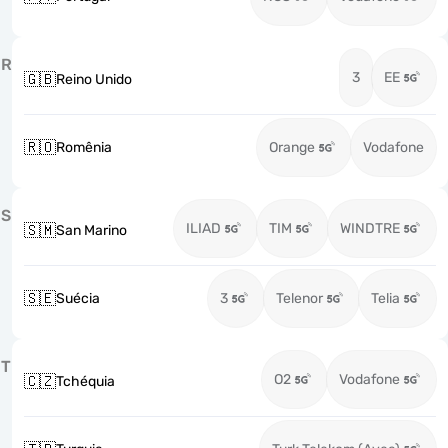
R
3
EE
🇬🇧
Reino Unido
🇷🇴
Romênia
Orange
Vodafone
S
ILIAD
TIM
WINDTRE
🇸🇲
San Marino
🇸🇪
Suécia
3
Telenor
Telia
T
O2
Vodafone
🇨🇿
Tchéquia