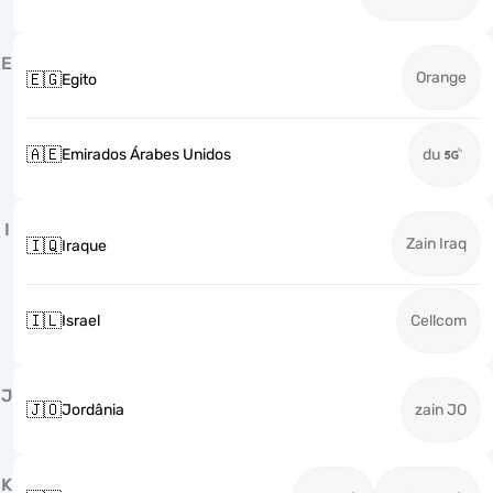
E
Orange
🇪🇬
Egito
🇦🇪
Emirados Árabes Unidos
du
I
Zain Iraq
🇮🇶
Iraque
🇮🇱
Israel
Cellcom
J
🇯🇴
Jordânia
zain JO
K