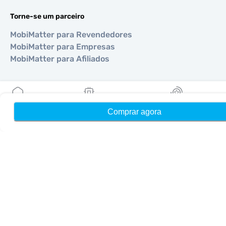
Torne-se um parceiro
MobiMatter para Revendedores
MobiMatter para Empresas
MobiMatter para Afiliados
Regiões
eSIM para Europa
Comprar agora
Início
Meus eSIMs
Recompensas
eSIM para Ásia
eSIM para Américas
eSIM para Oriente Médio
eSIM para Oceania
eSIM para África
Países
eSIM para EUA