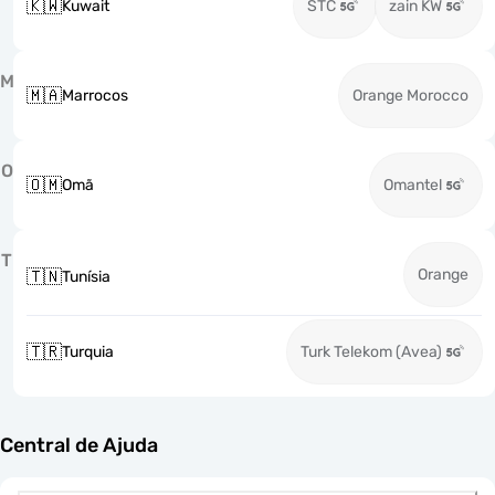
🇰🇼
Kuwait
STC
zain KW
M
🇲🇦
Marrocos
Orange Morocco
O
🇴🇲
Omã
Omantel
T
Orange
🇹🇳
Tunísia
🇹🇷
Turquia
Turk Telekom (Avea)
Central de Ajuda