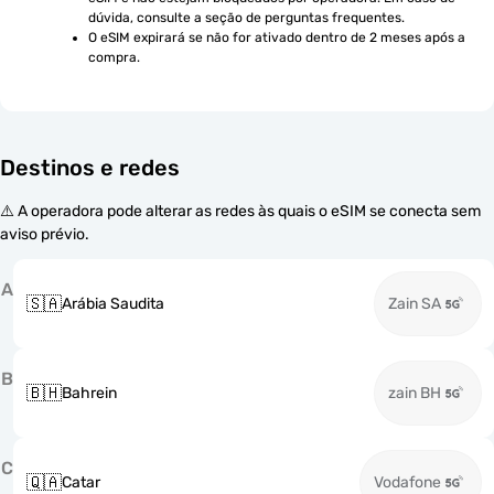
dúvida, consulte a seção de perguntas frequentes.
O eSIM expirará se não for ativado dentro de 2 meses após a 
compra.
Destinos e redes
⚠️ A operadora pode alterar as redes às quais o eSIM se conecta sem
aviso prévio.
A
🇸🇦
Arábia Saudita
Zain SA
B
🇧🇭
Bahrein
zain BH
C
🇶🇦
Catar
Vodafone