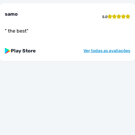
samo
5.0
"
the best
"
Play Store
Ver todas as avaliações