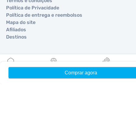
Termos e condições
Política de Privacidade
Política de entrega e reembolsos
Mapa do site
Afiliados
Destinos
Torne-se um parceiro
MobiMatter para Revendedores
Comprar agora
Início
Meus eSIMs
Recompensas
MobiMatter para Empresas
MobiMatter para Afiliados
Regiões
eSIM para Europa
eSIM para Ásia
eSIM para Américas