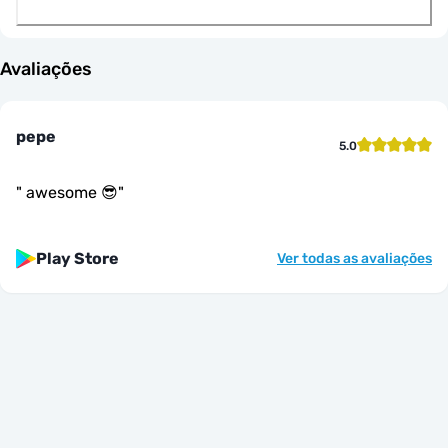
Avaliações
pepe
5.0
"
awesome 😎
"
Play Store
Ver todas as avaliações