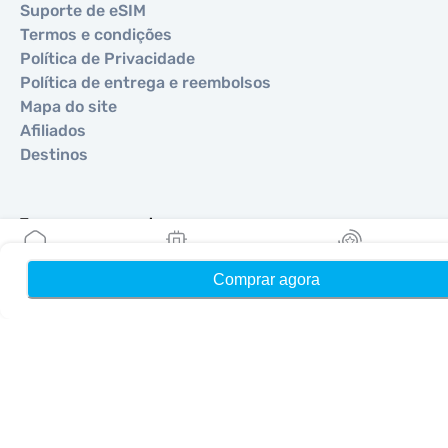
Suporte de eSIM
Termos e condições
Política de Privacidade
Política de entrega e reembolsos
Mapa do site
Afiliados
Destinos
Torne-se um parceiro
MobiMatter para Revendedores
Comprar agora
Início
Meus eSIMs
Recompensas
MobiMatter para Empresas
MobiMatter para Afiliados
Regiões
eSIM para Europa
eSIM para Ásia