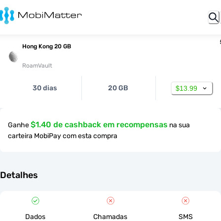
Hong Kong 20 GB
RoamVault
30 dias
20 GB
$13.99
$1.40 de cashback em recompensas
Ganhe
na sua
carteira MobiPay com esta compra
Detalhes
Dados
Chamadas
SMS