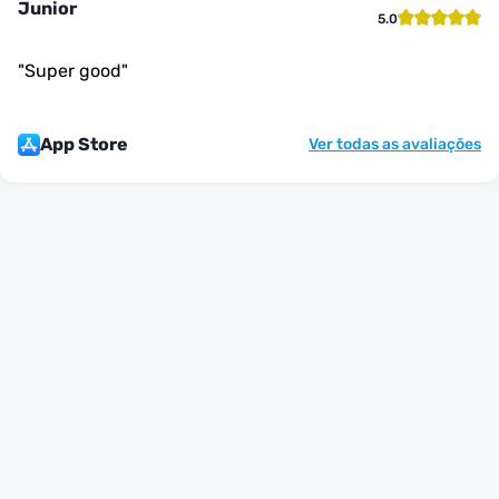
Junior
5.0
"
Super good
"
App Store
Ver todas as avaliações