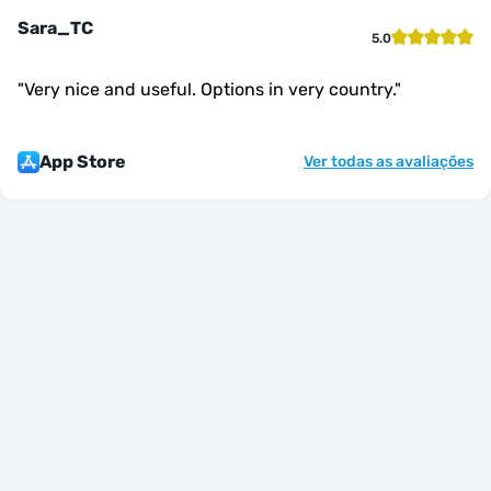
Sara_TC
5.0
"
Very nice and useful. Options in very country.
"
App Store
Ver todas as avaliações