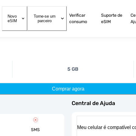
Verificar
Suporte de
Ce
Novo
Torne-se um
eSIM
parceiro
consumo
eSIM
Aj
5 GB
Comprar agora
Central de Ajuda
Meu celular é compatível 
SMS