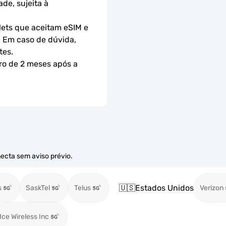
e, sujeita à 
ets que aceitam eSIM e 
 Em caso de dúvida, 
tes.
ro de 2 meses após a 
necta sem aviso prévio.
🇺🇸
Estados Unidos
s
SaskTel
Telus
Verizon
Ice Wireless Inc