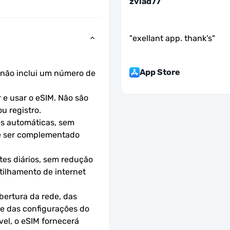
zviad77
"
exellant app. thank’s
"
App Store
não inclui um número de 
e usar o eSIM. Não são 
u registro.
s automáticas, sem 
e ser complementado 
es diários, sem redução 
ilhamento de internet 
ertura da rede, das 
 e das configurações do 
el, o eSIM fornecerá 