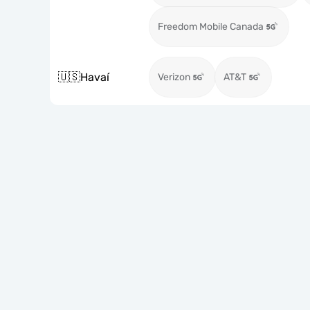
Freedom Mobile Canada
🇺🇸
Havaí
Verizon
AT&T