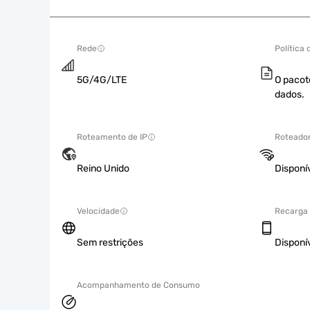
Rede
Política
5G/4G/LTE
O pacot
dados.
Roteamento de IP
Roteador
Reino Unido
Disponí
Velocidade
Recarga
Sem restrições
Disponí
Acompanhamento de Consumo