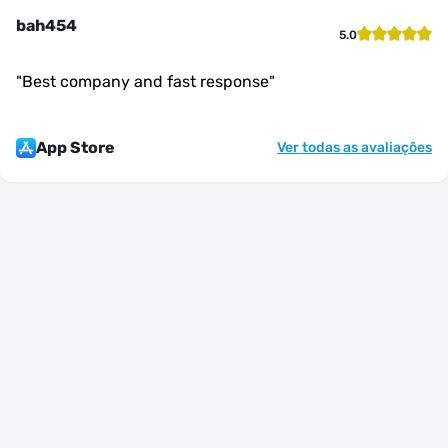
bah454
5.0
"
Best company and fast response
"
App Store
Ver todas as avaliações